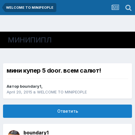
WELCOME TO MINIPEOPLE
МИНИПИПЛ
мини купер 5 door. всем салют!
Автор
boundary1
,
April 20, 2015
в
WELCOME TO MINIPEOPLE
Ответить
boundary1