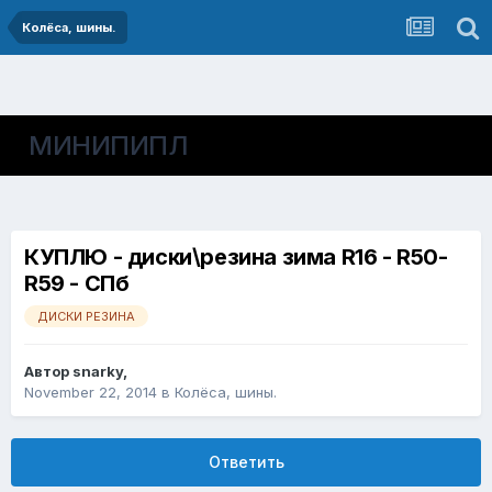
Колёса, шины.
МИНИПИПЛ
КУПЛЮ - диски\резина зима R16 - R50-
R59 - СПб
ДИСКИ РЕЗИНА
Автор
snarky
,
November 22, 2014
в
Колёса, шины.
Ответить