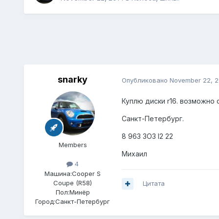
snarky
Опубликовано
November 22, 2
Куплю диски r16. возможно с
Санкт-Петербург.
8 963 3O3 I2 22
Members
Михаил
4
Машина:
Cooper S
Coupe (R58)
Цитата
Пол:
Минёр
Город:
Санкт-Петербург