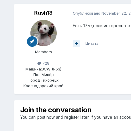
Rush13
Опубликовано
November 22, 2
Есть 17-е,если интересно-в
Цитата
Members
728
Машина:
JCW (R53)
Пол:
Минёр
Город:
Тихорецк
Краснодарский край
Join the conversation
You can post now and register later. If you have an acco