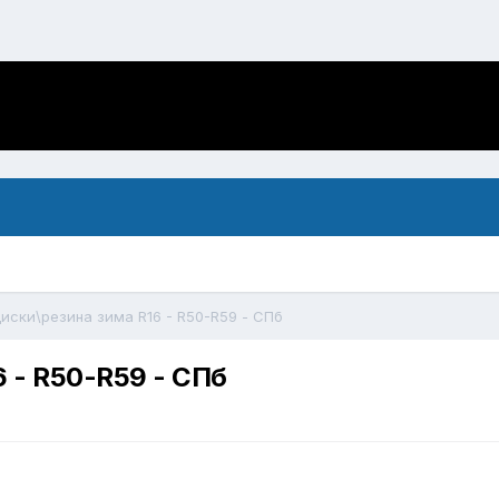
иски\резина зима R16 - R50-R59 - СПб
 - R50-R59 - СПб