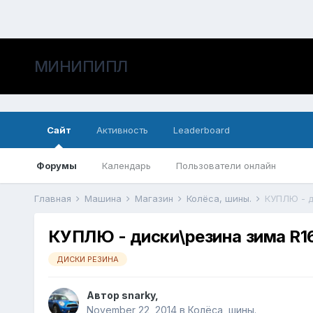
МИНИПИПЛ
Сайт
Активность
Leaderboard
Форумы
Календарь
Пользователи онлайн
Главная
Машина
Магазин
Колёса, шины.
КУПЛЮ - д
КУПЛЮ - диски\резина зима R16
ДИСКИ РЕЗИНА
Автор
snarky
,
November 22, 2014
в
Колёса, шины.