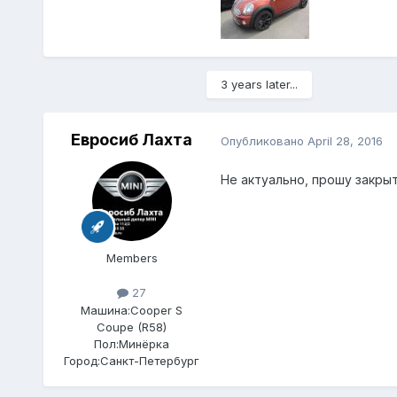
3 years later...
Евросиб Лахта
Опубликовано
April 28, 2016
Не актуально, прошу закрыт
Members
27
Машина:
Cooper S
Coupe (R58)
Пол:
Минёрка
Город:
Санкт-Петербург