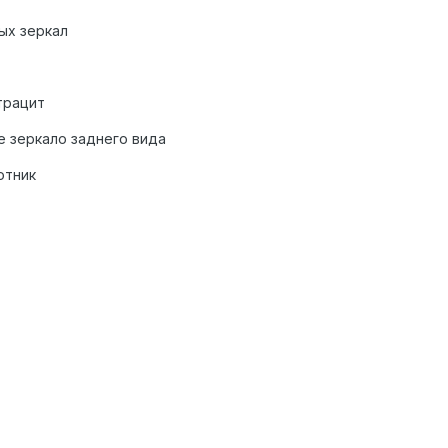
ых зеркал
трацит
 зеркало заднего вида
отник