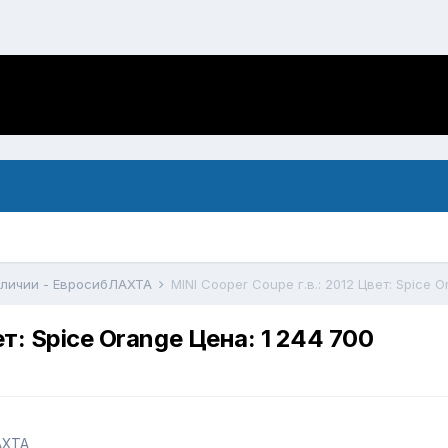
аличии - ЕвросибЛАХТА
MINI Cooper Coupe г.в.: 2012 Цвет: Spice O
ет: Spice Orange Цена: 1 244 700
АХТА