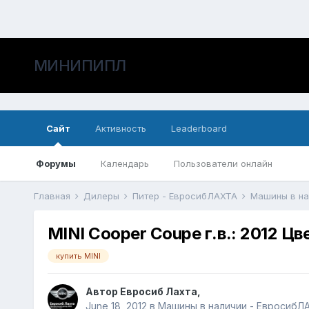
МИНИПИПЛ
Сайт
Активность
Leaderboard
Форумы
Календарь
Пользователи онлайн
Главная
Дилеры
Питер - ЕвросибЛАХТА
Машины в н
MINI Cooper Coupe г.в.: 2012 Цв
купить MINI
Автор
Евросиб Лахта
,
June 18, 2012
в
Машины в наличии - ЕвросибЛ