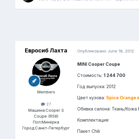
Евросиб Лахта
Опубликовано
June 18, 2012
MINI Cooper Coupe
Стоимость:
1 244 700
Год выпуска: 2012
Members
Цвет кузова:
Spice Orange
27
Обивка салона: Ткань/Кожа 
Машина:
Cooper S
Coupe (R58)
Комплектация:
Пол:
Минёрка
Город:
Санкт-Петербург
Пакет Chili