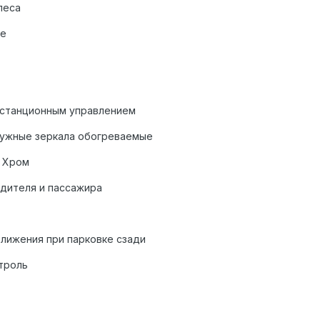
леса
ые
истанционным управлением
ружные зеркала обогреваемые
 Хром
дителя и пассажира
ближения при парковке сзади
троль