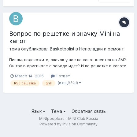
Вопрос по решетке и значку Mini на
капот
тема опубликовал
Basketbolist
в
Неполадки и ремонт
Пиплы, подскажите, значок у нас на капот клеится на 3M?
Он так в оригинале с завода идет? И по решетке в капоте
вопрос, она состоит из 3 частей я так понял, если менять
March 14, 2015
1 ответ
на черную аля JCW, то она сразу к капоту крепится, или
(и ещё %d)
R53 решетка
grill
тоже через черный переходник(кронштейн), к которому
хром крепится в оригин...
Язык
Тема
Обратная связь
MINIpeople.ru - MINI Club Russia
Powered by Invision Community