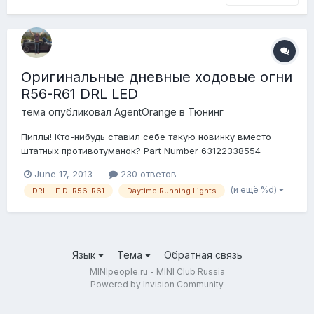
Оригинальные дневные ходовые огни
R56-R61 DRL LED
тема опубликовал
AgentOrange
в
Тюнинг
Пиплы! Кто-нибудь ставил себе такую новинку вместо
штатных противотуманок? Part Number 63122338554
63122338554 BRAND NEW DRL - L.E.D. Daytime Running Lights
June 17, 2013
230 ответов
http://www.minigenui..._2_338_554.html http://www.bmw-
(и ещё %d)
DRL L.E.D. R56-R61
Daytime Running Lights
kirsc...ED-R55-R61.html http://www.totalmini...-foglights.html
Язык
Тема
Обратная связь
MINIpeople.ru - MINI Club Russia
Powered by Invision Community