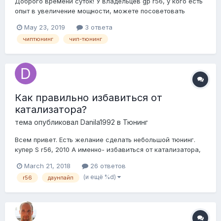
Доброго времени суток! У владельцев gp r56, у кого есть
опыт в увеличение мощности, можете посоветовать
ателье?
May 23, 2019
3 ответа
чиптюнинг
чип-тюнинг
Как правильно избавиться от
катализатора?
тема опубликовал
Danila1992
в
Тюнинг
Всем привет. Есть желание сделать небольшой тюнинг.
купер S r56, 2010 А именно- избавиться от катализатора,
дабы облегчить работу мотору и турбине, понизить расход
March 21, 2018
26 ответов
итд. Интересует в первую очередь ресурс. Если при этом
(и ещё %d)
r56
даунпайп
подрастёт мощность я не против. но вот вопрос- КАК и у
КОГО шиться...