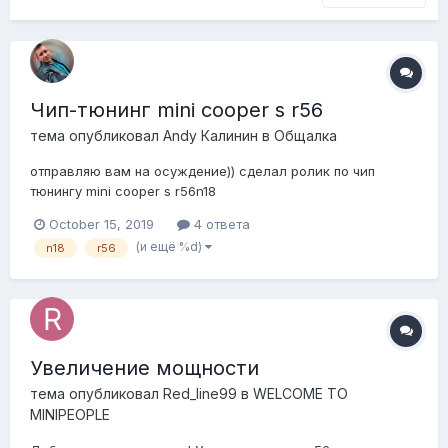
Чип-тюнинг mini cooper s r56
тема опубликовал
Andy Калинин
в
Общалка
отправляю вам на осуждение)) сделал ролик по чип
тюнингу mini cooper s r56n18
October 15, 2019
4 ответа
(и ещё %d)
n18
r56
Увеличение мощности
тема опубликовал
Red_line99
в
WELCOME TO
MINIPEOPLE