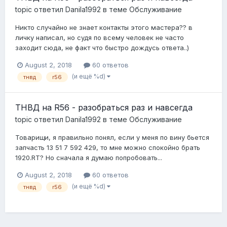
topic ответил
Danila1992
в теме
Обслуживание
Никто случайно не знает контакты этого мастера?? в
личку написал, но судя по всему человек не часто
заходит сюда, не факт что быстро дождусь ответа..)
August 2, 2018
60 ответов
(и ещё %d)
тнвд
r56
ТНВД на R56 - разобраться раз и навсегда
topic ответил
Danila1992
в теме
Обслуживание
Товарищи, я правильно понял, если у меня по вину бьется
запчасть 13 51 7 592 429, то мне можно спокойно брать
1920.RT? Но сначала я думаю попробовать...
August 2, 2018
60 ответов
(и ещё %d)
тнвд
r56