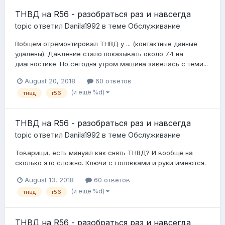
ТНВД на R56 - разобраться раз и навсегда
topic ответил
Danila1992
в теме
Обслуживание
Вобщем отремонтировал ТНВД у ... (контактные данные
удалены). Давление стало показывать около 7.4 на
диагностике. Но сегодня утром машина завелась с теми...
August 20, 2018
60 ответов
(и ещё %d)
тнвд
r56
ТНВД на R56 - разобраться раз и навсегда
topic ответил
Danila1992
в теме
Обслуживание
Товарищи, есть мануал как снять ТНВД? И вообще на
сколько это сложно. Ключи с головками и руки имеются.
August 13, 2018
60 ответов
(и ещё %d)
тнвд
r56
ТНВД на R56 - разобраться раз и навсегда