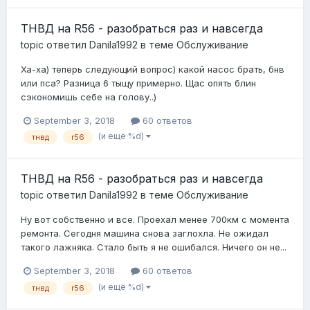
ТНВД на R56 - разобраться раз и навсегда
topic ответил
Danila1992
в теме
Обслуживание
Ха-ха) теперь следующий вопрос) какой насос брать, бнв
или пса? Разница 6 тыщу примерно. Щас опять блин
сэкономишь себе на голову..)
September 3, 2018
60 ответов
(и ещё %d)
тнвд
r56
ТНВД на R56 - разобраться раз и навсегда
topic ответил
Danila1992
в теме
Обслуживание
Ну вот собственно и все. Проехал менее 700км с момента
ремонта. Сегодня машина снова заглохла. Не ожидал
такого лажняка. Стало быть я не ошибался. Ничего он не...
September 3, 2018
60 ответов
(и ещё %d)
тнвд
r56