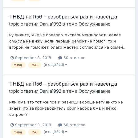
ТНВД на R56 - разобраться раз и навсегда
topic ответил
Danila1992
в теме
Обслуживание
ну видите, мне не повезло. экспериментировать далее
смысла не вижу. если первый ремонт не помог, то и
второй не поможет. благо мастер согласился на обмен...
September 3, 2018
60 ответов
(и ещё %d)
тнвд
r56
ТНВД на R56 - разобраться раз и навсегда
topic ответил
Danila1992
в теме
Обслуживание
или бмв это тот же пса и разницы вообще нет? никто не
знает что за производитель ориг насоса бмв и пежо
ситроен?
September 3, 2018
60 ответов
(и ещё %d)
тнвд
r56