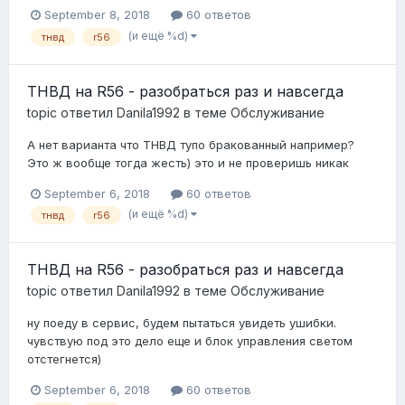
September 8, 2018
60 ответов
(и ещё %d)
тнвд
r56
ТНВД на R56 - разобраться раз и навсегда
topic ответил
Danila1992
в теме
Обслуживание
А нет варианта что ТНВД тупо бракованный например?
Это ж вообще тогда жесть) это и не проверишь никак
September 6, 2018
60 ответов
(и ещё %d)
тнвд
r56
ТНВД на R56 - разобраться раз и навсегда
topic ответил
Danila1992
в теме
Обслуживание
ну поеду в сервис, будем пытаться увидеть ушибки.
чувствую под это дело еще и блок управления светом
отстегнется)
September 6, 2018
60 ответов