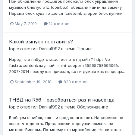
При обновлении прошивок положили блок управления
музыкой блютус итд (combox), обещали найти на замену.
Первый блок куда то делся (сперли), второй блок купили...
May 7, 2019
14 ответов
Какой выпуск поставить?
topic ответил
Danila1992
в теме
Тюнинг
Народ, кто нибудь ставил вот этот дпайп ? https://b-
fast.ru/content/даунпайп-mini-cooper-r55565758596061s-
2007-2014 походу кат приехал, вот и думаю как попроще...
September 19, 2018
820 ответов
ТНВД на R56 - разобраться раз и навсегда
topic ответил
Danila1992
в теме
Обслуживание
В общем ошибок, как я и предполагал нет. На сервисе не
знают что делать. Предложили форсунки помыть.. на
моторе..Винсом.. По-моему это мракобесие. Не хватало...