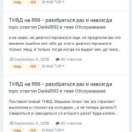
(и ещё %d)
тнвд
r56
ТНВД на R56 - разобраться раз и навсегда
topic ответил
Danila1992
в теме
Обслуживание
я не знаю, не диагностировался еще. но предполагаю что
никаких ошибок нет. ибо до этого диагностировался
только тнвд, и только тогда когда он выдал чек. до чека...
September 6, 2018
60 ответов
(и ещё %d)
тнвд
r56
ТНВД на R56 - разобраться раз и навсегда
topic ответил
Danila1992
в теме
Обслуживание
Поставил новый ТНВД. Машина точно так же стреляет
выхлопом и глохнет на холодную....и чё теперь делать?)
Смириться и заводиться со второго раза? Куда копать...
September 6, 2018
60 ответов
(и ещё %d)
тнвд
r56