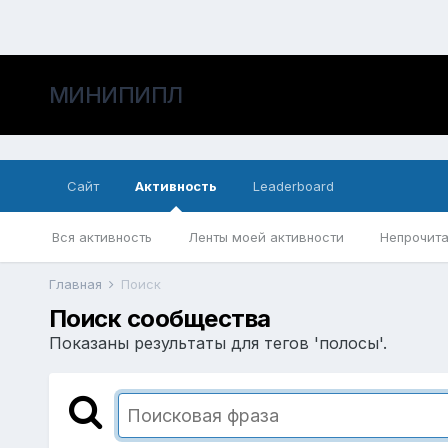
МИНИПИПЛ
Сайт
Активность
Leaderboard
Вся активность
Ленты моей активности
Непрочита
Главная
Поиск
Поиск сообщества
Показаны результаты для тегов 'полосы'.