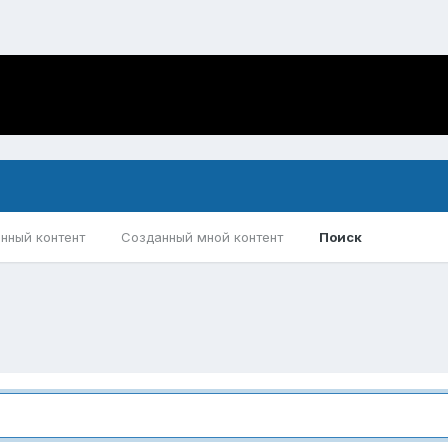
нный контент
Созданный мной контент
Поиск