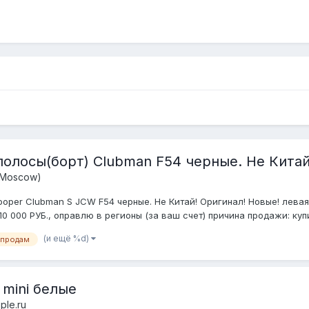
олосы(борт) Clubman F54 черные. Не Китай
(Moscow)
oper Clubman S JCW F54 черные. Не Китай! Оригинал! Новые! левая 
 000 РУБ., оправлю в регионы (за ваш счет) причина продажи: купил
(и ещё %d)
продам
mini белые
ple.ru