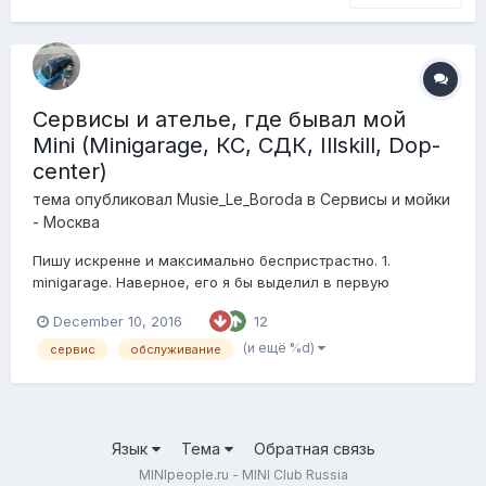
Сервисы и ателье, где бывал мой
Mini (Minigarage, КС, СДК, Illskill, Dop-
center)
тема опубликовал
Musie_Le_Boroda
в
Сервисы и мойки
- Москва
Пишу искренне и максимально беспристрастно. 1.
minigarage. Наверное, его я бы выделил в первую
очередь. Не могу сказать, что ремонтировал что-то
December 10, 2016
12
глобальное (пока и не требуется), но всякие мелочи
вроде прокладок, опоры амортизатора и прочих
(и ещё %d)
сервис
обслуживание
расходников здесь делают действительно недорого,
быстр...
Язык
Тема
Обратная связь
MINIpeople.ru - MINI Club Russia