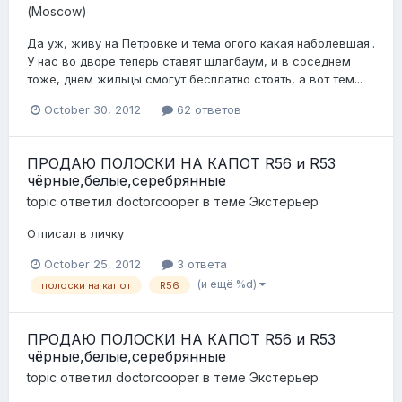
(Moscow)
Да уж, живу на Петровке и тема огого какая наболевшая..
У нас во дворе теперь ставят шлагбаум, и в соседнем
тоже, днем жильцы смогут бесплатно стоять, а вот тем...
October 30, 2012
62 ответов
ПРОДАЮ ПОЛОСКИ НА КАПОТ R56 и R53
чёрные,белые,серебрянные
topic ответил
doctorcooper
в теме
Экстерьер
Отписал в личку
October 25, 2012
3 ответа
(и ещё %d)
полоски на капот
R56
ПРОДАЮ ПОЛОСКИ НА КАПОТ R56 и R53
чёрные,белые,серебрянные
topic ответил
doctorcooper
в теме
Экстерьер