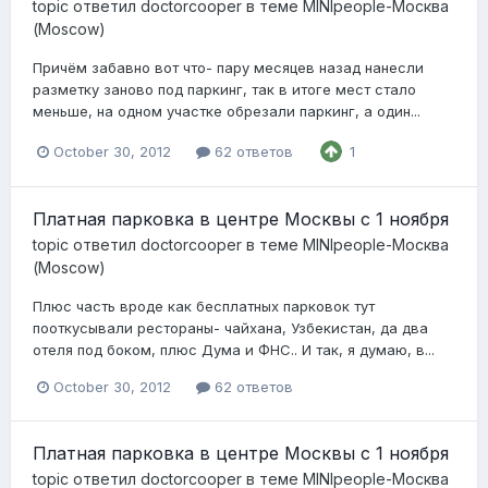
topic ответил
doctorcooper
в теме
MINIpeople-Москва
(Moscow)
Причём забавно вот что- пару месяцев назад нанесли
разметку заново под паркинг, так в итоге мест стало
меньше, на одном участке обрезали паркинг, а один...
October 30, 2012
62 ответов
1
Платная парковка в центре Москвы с 1 ноября
topic ответил
doctorcooper
в теме
MINIpeople-Москва
(Moscow)
Плюс часть вроде как бесплатных парковок тут
пооткусывали рестораны- чайхана, Узбекистан, да два
отеля под боком, плюс Дума и ФНС.. И так, я думаю, в...
October 30, 2012
62 ответов
Платная парковка в центре Москвы с 1 ноября
topic ответил
doctorcooper
в теме
MINIpeople-Москва