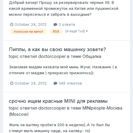
Добрый вечер! Прошу за резервировать чёрные 56. В
какой временной промежуток на Китае или пушкинской
можно пересечься и забрать в выходные?
October 24, 2012
3 ответа
(и ещё %d)
полоски на капот
R56
Пиплы, а как вы свою машинку зовете?
topic ответил
doctorcooper
в теме
Общалка
Знакомая мадам назвала мой минь Жуче. Название ( в
отличие от мадам ) прекрасно прижилось))
October 24, 2012
346 ответов
срочно ищем красные MINI для рекламы
topic ответил
doctorcooper
в теме
MINIpeople-Москва
(Moscow)
Жаль не вытяну пробега 200 в неделю)..А то был бы
стимул мыть машину чаще, на халяву- то)