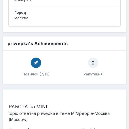
Город
москва
priwepka's Achievements
0
Новичок (7/13)
Репутация
РАБОТА на MINI
topic ответил
priwepka
в теме
MINIpeople-Москва
(Moscow)