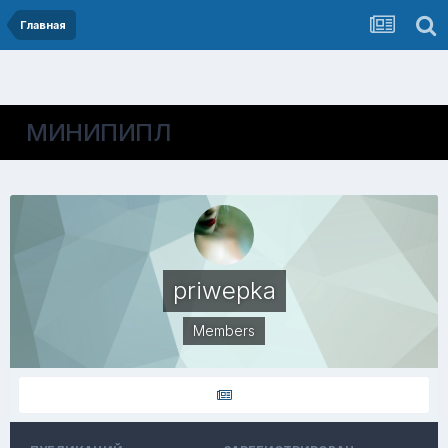
Главная
МИНИПИПЛ
priwepka
Members