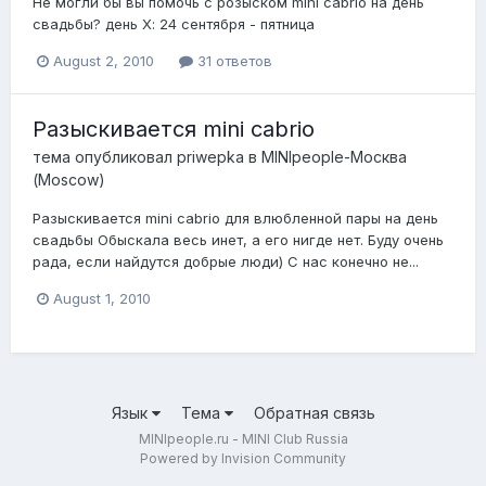
Не могли бы вы помочь с розыском mini cabrio на день
свадьбы? день Х: 24 сентября - пятница
August 2, 2010
31 ответов
Разыскивается mini cabrio
тема опубликовал
priwepka
в
MINIpeople-Москва
(Moscow)
Разыскивается mini cabrio для влюбленной пары на день
свадьбы Обыскала весь инет, а его нигде нет. Буду очень
рада, если найдутся добрые люди) С нас конечно не...
August 1, 2010
Язык
Тема
Обратная связь
MINIpeople.ru - MINI Club Russia
Powered by Invision Community