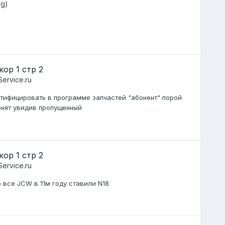
rg)
ор 1 стр 2
ervice.ru
нтифицировать в программе запчастей "абонент" порой
онят увидив пропущенный
ор 1 стр 2
ervice.ru
о все JCW в 11м году ставили N18