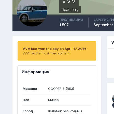
VVV
Read only
ПУБЛИКАЦИЙ
ЗАРЕГИСТР
1 597
September 
V
VVV last won the day on April 17 2016
VVV had the most liked content!
Информация
Машина
COOPER S (R53)
Пол
Минёр
Город
человек без Родины