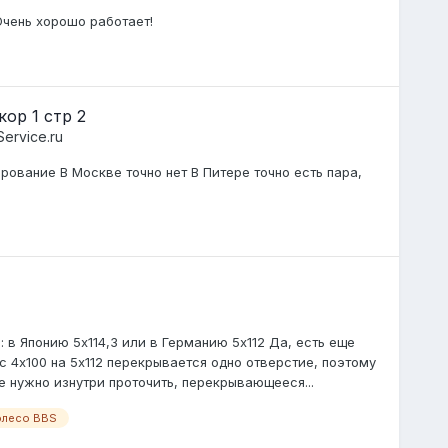
Очень хорошо работает!
ор 1 стр 2
ervice.ru
рование В Москве точно нет В Питере точно есть пара,
 в Японию 5х114,3 или в Германию 5х112 Да, есть еще
с 4х100 на 5х112 перекрывается одно отверстие, поэтому
 нужно изнутри проточить, перекрывающееся...
олесо BBS