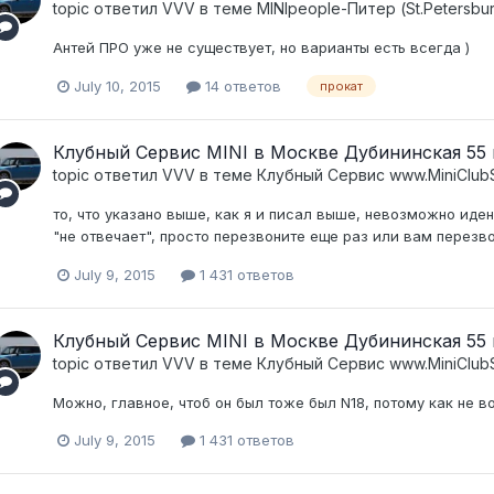
topic ответил
VVV
в теме
MINIpeople-Питер (St.Petersbu
Антей ПРО уже не существует, но варианты есть всегда )
July 10, 2015
14 ответов
прокат
Клубный Сервис MINI в Москве Дубининская 55 к
topic ответил
VVV
в теме
Клубный Сервис www.MiniClubS
то, что указано выше, как я и писал выше, невозможно иде
"не отвечает", просто перезвоните еще раз или вам перезв
July 9, 2015
1 431 ответов
Клубный Сервис MINI в Москве Дубининская 55 к
topic ответил
VVV
в теме
Клубный Сервис www.MiniClubS
Можно, главное, чтоб он был тоже был N18, потому как не в
July 9, 2015
1 431 ответов