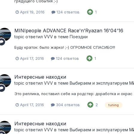
грядущего События ;-)
April 19, 2016
124 ответов
1
MINIpeople ADVANCE Race'n'Ryazan 16'04'16
topic ответил
VVV
в теме
Поездки
Буду краток: было жарко! ;-) ОГРОМНОЕ СПАСИБО!!!
April 17, 2016
124 ответов
1
Интересные находки
topic ответил
VVV
в теме
Выбираем и эксплуатируем 
Это реплика, поставил себе на родстер: доработка и окрас 
April 17, 2016
304 ответов
2
tuning
Интересные находки
topic ответил
VVV
в теме
Выбираем и эксплуатируем 