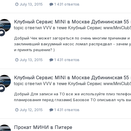
July 13, 2015
1 431 ответов
Клубный Сервис MINI в Москве Дубининская 55 к
topic ответил
VVV
в теме
Клубный Сервис www.MiniClubS
Добрый Чек может загореться по очень многим причинам и 
заклинивший вакуумный насос ломал распредвал - зачем уг
и принять решение? )
July 13, 2015
1 431 ответов
Клубный Сервис MINI в Москве Дубининская 55 к
topic ответил
VVV
в теме
Клубный Сервис www.MiniClubS
Добрый Для записи на ТО все же используйте плиз телефон
планирования перед глазами) Базовое ТО описывал чуть в
July 12, 2015
1 431 ответов
Прокат МИНИ в Питере