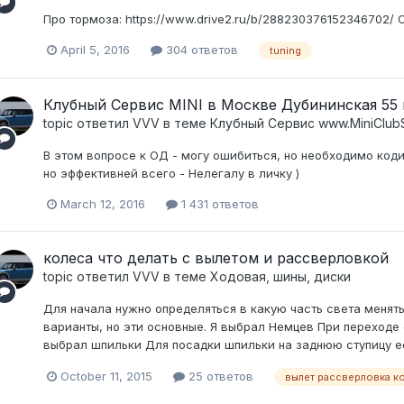
Про тормоза: https://www.drive2.ru/b/288230376152346702/ 
April 5, 2016
304 ответов
tuning
Клубный Сервис MINI в Москве Дубининская 55 к
topic ответил
VVV
в теме
Клубный Сервис www.MiniClubS
В этом вопросе к ОД - могу ошибиться, но необходимо коди
но эффективней всего - Нелегалу в личку )
March 12, 2016
1 431 ответов
колеса что делать с вылетом и рассверловкой
topic ответил
VVV
в теме
Ходовая, шины, диски
Для начала нужно определяться в какую часть света менять:
варианты, но эти основные. Я выбрал Немцев При переходе 
выбрал шпильки Для посадки шпильки на заднюю ступицу ее
October 11, 2015
25 ответов
вылет рассверловка к