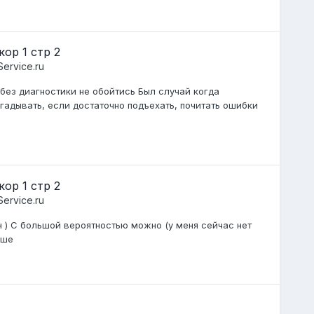
ор 1 стр 2
ervice.ru
без диагностики не обойтись Был случай когда
адывать, если достаточно подъехать, почитать ошибки
ор 1 стр 2
ervice.ru
 ) С большой вероятностью можно (у меня сейчас нет
ыше