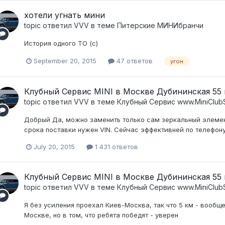
хотели угнать мини
topic ответил
VVV
в теме
Питерские МИНИбранчи
История одного ТО (с)
September 20, 2015
47 ответов
угон
Клубный Сервис MINI в Москве Дубининская 55 к
topic ответил
VVV
в теме
Клубный Сервис www.MiniClubS
Добрый Да, можно заменить только сам зеркальный элемент
срока поставки нужен VIN. Сейчас эффективней по телефону
July 20, 2015
1 431 ответов
Клубный Сервис MINI в Москве Дубининская 55 к
topic ответил
VVV
в теме
Клубный Сервис www.MiniClubS
Я без усиления проехал Киев-Москва, так что 5 км - вообще
Москве, но в том, что ребята победят - уверен