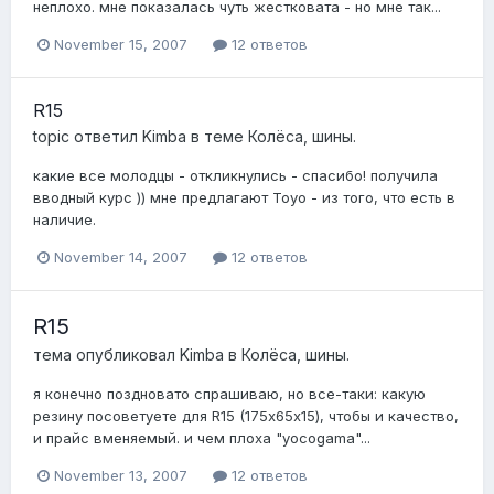
неплохо. мне показалась чуть жестковата - но мне так...
November 15, 2007
12 ответов
R15
topic ответил
Kimba
в теме
Колёса, шины.
какие все молодцы - откликнулись - спасибо! получила
вводный курс )) мне предлагают Toyo - из того, что есть в
наличие.
November 14, 2007
12 ответов
R15
тема опубликовал
Kimba
в
Колёса, шины.
я конечно поздновато спрашиваю, но все-таки: какую
резину посоветуете для R15 (175х65х15), чтобы и качество,
и прайс вменяемый. и чем плоха "yocogama"...
November 13, 2007
12 ответов