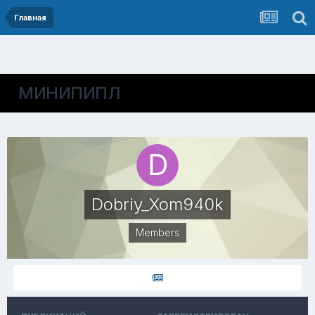
Главная
МИНИПИПЛ
Dobriy_Xom940k
Members