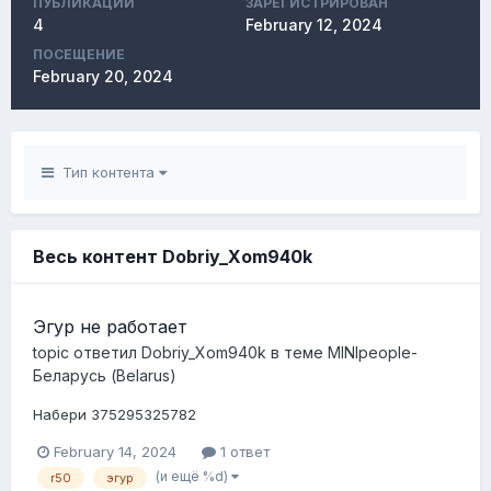
ПУБЛИКАЦИЙ
ЗАРЕГИСТРИРОВАН
4
February 12, 2024
ПОСЕЩЕНИЕ
February 20, 2024
Тип контента
Весь контент Dobriy_Xom940k
Эгур не работает
topic ответил
Dobriy_Xom940k
в теме
MINIpeople-
Беларусь (Belarus)
Набери 375295325782
February 14, 2024
1 ответ
(и ещё %d)
r50
эгур