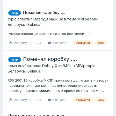
Поменял коробку…..
эгур
topic ответил
Dobriy_Xom940k
в теме
MINIpeople-
Беларусь (Belarus)
Разбор насоса до платы и на стол все звонить ?
February 12, 2024
2 ответа
сломался
sos
Поменял коробку…..
эгур
тема опубликовал
Dobriy_Xom940k
в
MINIpeople-
Беларусь (Belarus)
R50 2001 1.6 коробка МКПП приказала долго жить и вторая
передача покинула меня частично, решено заказать
коробку с битка с минимальным пробегом.Пришла моя...
February 12, 2024
2 ответа
сломался
sos
Диагностика, кодирование,