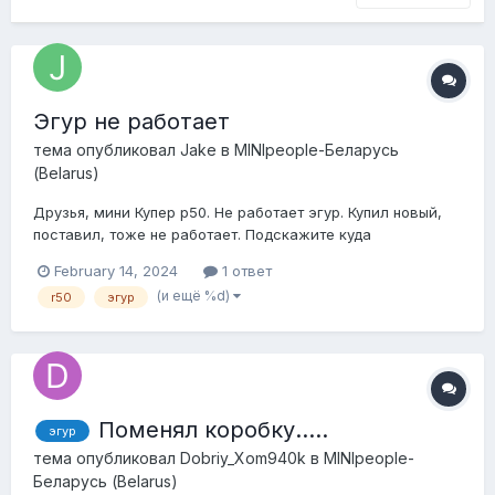
Эгур не работает
тема опубликовал
Jake
в
MINIpeople-Беларусь
(Belarus)
Друзья, мини Купер р50. Не работает эгур. Купил новый,
поставил, тоже не работает. Подскажите куда
копать,может предохранители какие? На главную фишку,
February 14, 2024
1 ответ
которая подключается к гуру (питание вроде как)
(и ещё %d)
r50
эгур
приходит ток 12А. А вот что за 2 фишка понятия не имею,
нигде не нашел инфы, за что она отвечает в д...
Поменял коробку…..
эгур
тема опубликовал
Dobriy_Xom940k
в
MINIpeople-
Беларусь (Belarus)