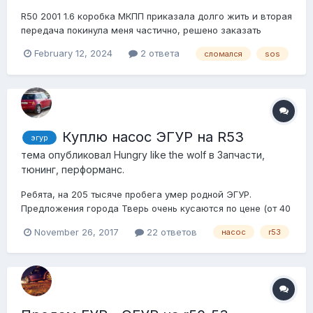
R50 2001 1.6 коробка МКПП приказала долго жить и вторая
передача покинула меня частично, решено заказать
коробку с битка с минимальным пробегом.Пришла моя
February 12, 2024
2 ответа
сломался
sos
радость и настал час ее впихнуть… заехал СВОИМ
ХОДОМ И ВСЕ БЫЛО ИСПРАВНО.. открутил все что нужно ,
отключил и открутил ЭГУР и отложил его в ст...
Куплю насос ЭГУР на R53
эгур
тема опубликовал
Hungry like the wolf
в
Запчасти,
тюнинг, перформанс.
Ребята, на 205 тысяче пробега умер родной ЭГУР.
Предложения города Тверь очень кусаются по цене (от 40
до 100 т.р) Может у кого из ближайших городов (столица
November 26, 2017
22 ответов
насос
r53
в частности) завалялся таковой, или кто нибудь знает где
можно его найти по ценовому диапазону меньшему, чем
вышеуказанный. Заранее спаси...