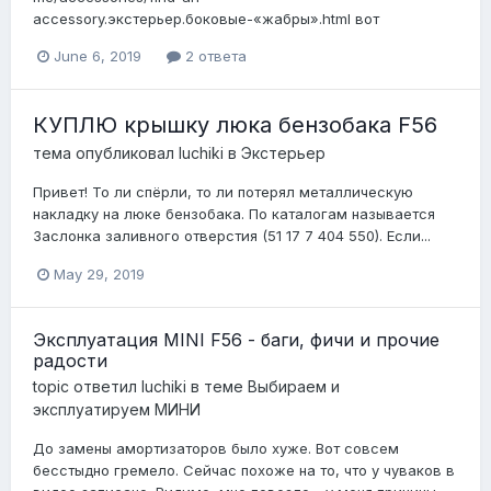
accessory.экстерьер.боковые-«жабры».html вот
June 6, 2019
2 ответа
КУПЛЮ крышку люка бензобака F56
тема опубликовал
luchiki
в
Экстерьер
Привет! То ли спёрли, то ли потерял металлическую
накладку на люке бензобака. По каталогам называется
Заслонка заливного отверстия (51 17 7 404 550). Если...
May 29, 2019
Эксплуатация MINI F56 - баги, фичи и прочие
радости
topic ответил
luchiki
в теме
Выбираем и
эксплуатируем МИНИ
До замены амортизаторов было хуже. Вот совсем
бесстыдно гремело. Сейчас похоже на то, что у чуваков в