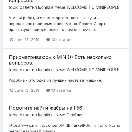
вопросов.
topic ответил
luchiki
в теме
WELCOME TO MINIPEOPLE
У меня робот, и я в восторге от него. Не тупит,
переключает вовремя и незаметно. Режим Спорт
практикую периодически - с ним еще лучше.
June 13, 2019
13 ответов
Присматриваюсь к MINI))) Есть несколько
вопросов.
topic ответил
luchiki
в теме
WELCOME TO MINIPEOPLE
Коробка - это одна из лучших частей в машине.
June 13, 2019
13 ответов
Помогите найти жабры на F56
topic ответил
luchiki
в теме
Стайлинг
https://www.mini.ru/content/MINI/marketRU/mini_ru/ru_RU/ho
me/accessories/find-an-