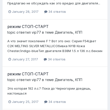
Предлагаю не обсуждать как это вредно для двигателя...
January 28, 2017
34 ответов
режим СТОП-СТАРТ
topic ответил
vip77
в теме
Двигатель, КПП
А что значит поколение F ? Вот это оно: Серия F54Цвет
C2K MELTING SILVER METALLICОбивка NYIB Кожа
Chester/indigo-blueТип двигателя B38M 1.5 л 136 л.с.бензин
January 27, 2017
34 ответов
режим СТОП-СТАРТ
topic ответил
vip77
в теме
Двигатель, КПП
Это которая 192 л.с.? Пока до Черногории доедешь,
настоишься
January 25, 2017
34 ответов