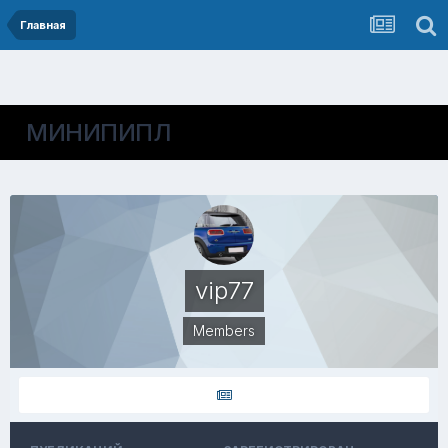
Главная
МИНИПИПЛ
vip77
Members