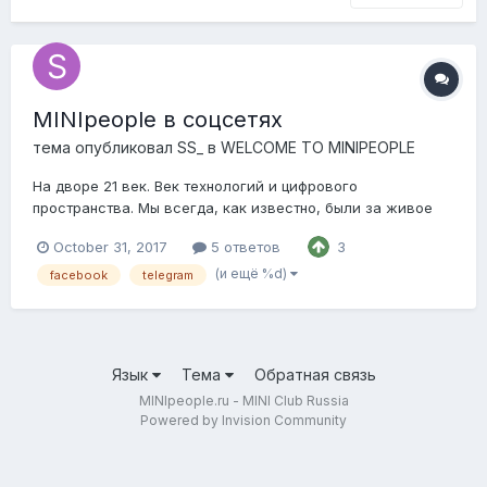
MINIpeople в соцсетях
тема опубликовал
SS_
в
WELCOME TO MINIPEOPLE
На дворе 21 век. Век технологий и цифрового
пространства. Мы всегда, как известно, были за живое
личное и душевное общение...но встает извечный вопрос:
October 31, 2017
5 ответов
3
как донести информацию о наших встречах, клубных
завтраках и бранчах, организованных поездках и
(и ещё %d)
facebook
telegram
безудержному фану до людей, которые живут и грезят а...
Язык
Тема
Обратная связь
MINIpeople.ru - MINI Club Russia
Powered by Invision Community