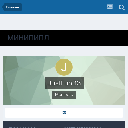
Главная
МИНИПИПЛ
JustFun33
Members