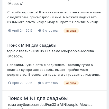
(Moscow)
Спасибо огромное! В этих ссылках есть несколько машин
с водителем, присмотрюсь к ним. А можете подсказать
из личного опыта, какую модель брать? Событие в конце...
April 24, 2015
9 ответов
аренда
Поиск MINI для свадьбы
topic ответил
JustFun33
в теме
MINIpeople-Москва
(Moscow)
Повозили, нужно авто с водителем. Тормошу гугел в
поисках купера для свадьбы, выдает крайне мало
результатов. В основном предлагают уродскте лимузины...
April 23, 2015
9 ответов
аренда
Поиск MINI для свадьбы
тема опубликовал
JustFun33
в
MINIpeople-Москва