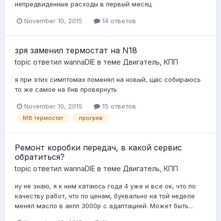
непредвиденные расходы в первый месяц
November 10, 2015
14 ответов
зря заменил термостат на N18
topic ответил
wannaDIE
в теме
Двигатель, КПП
я при этих симптомах поменял на новый, щас собираюсь
то же самое на бнв провернуть
November 10, 2015
15 ответов
N18 термостат
прогрев
Ремонт коробки передач, в какой сервис
обратиться?
topic ответил
wannaDIE
в теме
Двигатель, КПП
ну не знаю, я к ним катаюсь года 4 уже и все ок, что по
качеству работ, что по ценам, буквально на той неделе
менял масло в акпп 3000р с адаптацией. Может быть...