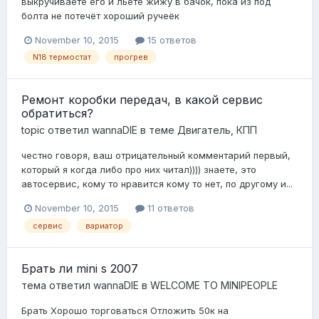
выкручиваете его и льёте жижу в бачок, пока из под
болта не потечёт хороший ручеёк
November 10, 2015
15 ответов
N18 термостат
прогрев
Ремонт коробки передач, в какой сервис
обратиться?
topic ответил
wannaDIE
в теме
Двигатель, КПП
честно говоря, ваш отрицательный комментарий первый,
который я когда либо про них читал)))) знаете, это
автосервис, кому то нравится кому то нет, по другому и...
November 10, 2015
11 ответов
сервис
вариатор
Брать ли mini s 2007
тема ответил
wannaDIE
в
WELCOME TO MINIPEOPLE
Брать Хорошо торговаться Отложить 50к на