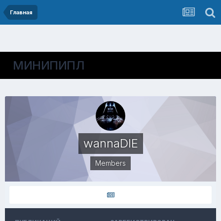
Главная
МИНИПИПЛ
wannaDIE
Members