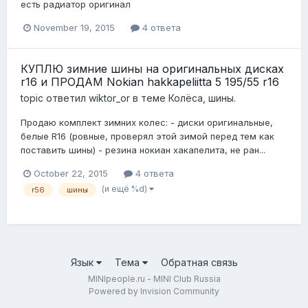
есть радиатор оригинал
November 19, 2015
4 ответа
КУПЛЮ зимние шины на оригинальных дисках
r16 и ПРОДАМ Nokian hakkapeliitta 5 195/55 r16
topic ответил
wiktor_or
в теме
Колёса, шины.
Продаю комплект зимних колес: - диски оригинальные,
белые R16 (ровные, проверял этой зимой перед тем как
поставить шины) - резина нокиан хакапелита, не ран...
October 22, 2015
4 ответа
(и ещё %d)
r56
шины
Язык
Тема
Обратная связь
MINIpeople.ru - MINI Club Russia
Powered by Invision Community