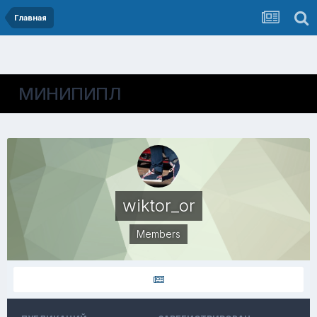
Главная
МИНИПИПЛ
wiktor_or
Members