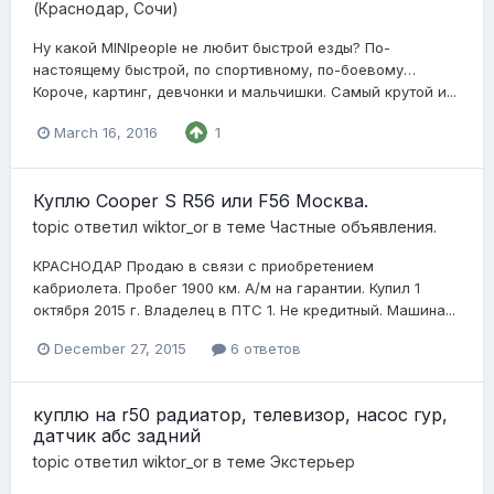
(Краснодар, Сочи)
Ну какой MINIpeople не любит быстрой езды? По-
настоящему быстрой, по спортивному, по-боевому…
Короче, картинг, девчонки и мальчишки. Самый крутой и...
March 16, 2016
1
Куплю Cooper S R56 или F56 Москва.
topic ответил
wiktor_or
в теме
Частные объявления.
КРАСНОДАР Продаю в связи с приобретением
кабриолета. Пробег 1900 км. А/м на гарантии. Купил 1
октября 2015 г. Владелец в ПТС 1. Не кредитный. Машина...
December 27, 2015
6 ответов
куплю на r50 радиатор, телевизор, насос гур,
датчик абс задний
topic ответил
wiktor_or
в теме
Экстерьер