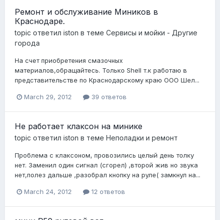
Ремонт и обслуживание Миников в
Краснодаре.
topic ответил
iston
в теме
Сервисы и мойки - Другие
города
На счет приобретения смазочных
материалов,обращайтесь. Только Shell т.к работаю в
представительстве по Краснодарскому краю ООО Шел...
March 29, 2012
39 ответов
Не работает клаксон на минике
topic ответил
iston
в теме
Неполадки и ремонт
Проблема с клаксоном, провозились целый день толку
нет. Заменил один сигнал (сгорел) ,второй жив но звука
нет,полез дальше ,разобрал кнопку на руле( замкнул на...
March 24, 2012
12 ответов