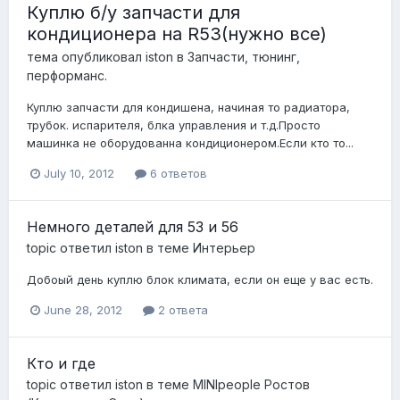
Куплю б/у запчасти для
кондиционера на R53(нужно все)
тема опубликовал
iston
в
Запчасти, тюнинг,
перформанс.
Куплю запчасти для кондишена, начиная то радиатора,
трубок. испарителя, блка управления и т.д.Просто
машинка не оборудованна кондиционером.Если кто то...
July 10, 2012
6 ответов
Немного деталей для 53 и 56
topic ответил
iston
в теме
Интерьер
Добоый день куплю блок климата, если он еще у вас есть.
June 28, 2012
2 ответа
Кто и где
topic ответил
iston
в теме
MINIpeople Ростов