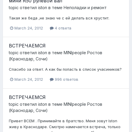
мини R50 рулевой вал
topic ответил
iston
в теме
Неполадки и ремонт
Такая же беда ,не знаю че с ей делать вся хрустит.
March 24, 2012
4 ответа
ВСТРЕЧАЕМСЯ
topic ответил
iston
в теме
MINIpeople Ростов
(Краснодар, Сочи)
Спасибо за ответ. А как бы попасть в список учасиников?
March 24, 2012
996 ответов
ВСТРЕЧАЕМСЯ
topic ответил
iston
в теме
MINIpeople Ростов
(Краснодар, Сочи)
Привет ВСЕМ . Принимайте в братство. Меня зовут Iston
живу в Краснодаре. Смотрю намечается встреча, только