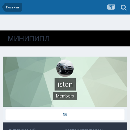
Главная
МИНИПИПЛ
iston
Members