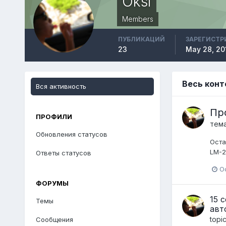
Oksi
Members
ПУБЛИКАЦИЙ
ЗАРЕГИСТР
23
May 28, 20
Весь конт
Вся активность
Пр
ПРОФИЛИ
тем
Обновления статусов
Оста
LM-2
Ответы статусов
Oc
ФОРУМЫ
15 
Темы
авт
topi
Сообщения