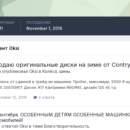
ИРОВАН
ПОСЕЩЕНИЕ
11
November 1, 2016
ент Oksi
одаю оригинальные диски на зиме от Contr
а опубликовал
Oksi
в
Колёса, шины.
лись от сданной в трейд-ин машинки. Пробег, максимум, 2000! В ид
5 205/55R17 Диски: R17 Кантримен R60/R61, дизайн 125 45 т.р.
tober 12, 2016
3 ответа
сентября. ОСОБЕННЫМ ДЕТЯМ ОСОБЕННЫЕ МАШИНКИ. 
омобилей!
c ответил
Oksi
в теме
Благотворительность