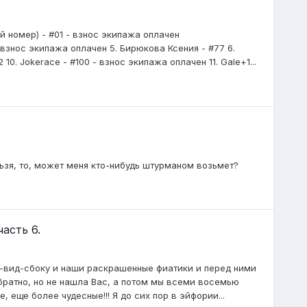
й номер) - #01 - взнос экипажа оплачен
 взнос экипажа оплачен 5. Бирюкова Ксения - #77 6.
22 10. Jokerace - #100 - взнос экипажа оплачен 11. Gale+1...
льзя, то, может меня кто-нибудь штурманом возьмет?
сть 6.
ну-вид-сбоку и наши раскрашенные фиатики и перед ними
братно, но не нашла Вас, а потом мы всеми восемью
еще более чудесные!!! Я до сих пор в эйфории...