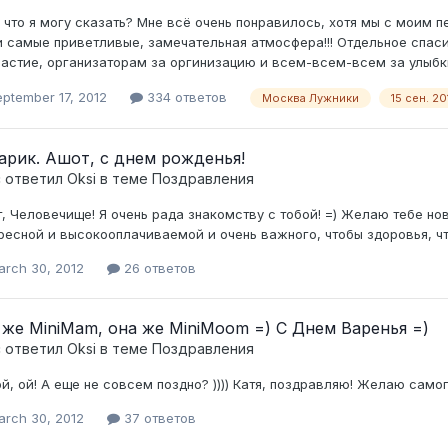
а что я могу сказать? Мне всё очень понравилось, хотя мы с моим 
 самые приветливые, замечательная атмосфера!!! Отдельное спа
частие, организаторам за оргинизацию и всем-всем-всем за улыбк
ptember 17, 2012
334 ответов
Москва Лужники
15 сен. 20
арик. Ашот, с днем рожденья!
c ответил
Oksi
в теме
Поздравления
, Человечище! Я очень рада знакомству с тобой! =) Желаю тебе но
ресной и высокооплачиваемой и очень важного, чтобы здоровья, что
arch 30, 2012
26 ответов
 же MiniMam, она же MiniMoom =) С Днем Варенья =)
c ответил
Oksi
в теме
Поздравления
ой, ой! А еще не совсем поздно? )))) Катя, поздравляю! Желаю само
arch 30, 2012
37 ответов