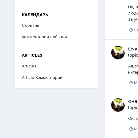
Ну, 
люди
КАЛЕНДАРЬ
за у
События
Se
Комментарии события
Очк
topi
ARTICLES
Ашот
Articles
инте
Article Комментарии
M
она
topi
Ой, 
M