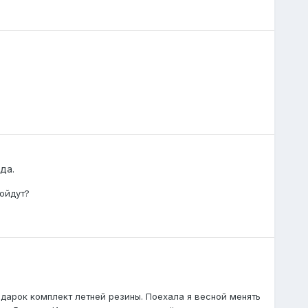
да.
ойдут?
одарок комплект летней резины. Поехала я весной менять