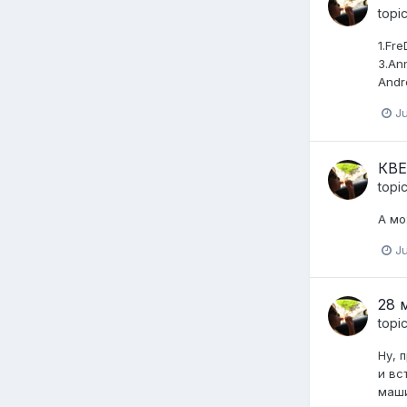
topi
1.Fr
3.An
Andre
Ju
КВЕ
topi
А мо
Ju
28 
topi
Ну, 
и вс
маши