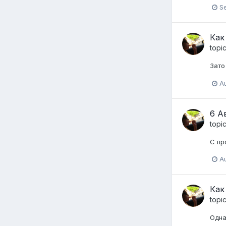
S
Как
topi
Зато 
Au
6 А
topi
С пр
Au
Как
topi
Одна