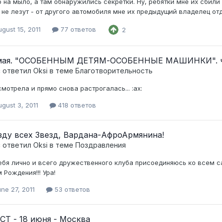
 на мыло, а там обнаружились секретки. Ну, ребятки мне их сбили з
 не лезут - от другого автомобиля мне их предыдущий владелец отда
gust 15, 2011
77 ответов
2
мая. "ОСОБЕННЫМ ДЕТЯМ-ОСОБЕННЫЕ МАШИНКИ". ча
c ответил
Oksi
в теме
Благотворительность
смотрела и прямо снова растрогалась... :ax:
gust 3, 2011
418 ответов
зду всех Звезд, Вардана-АфроАрмянина!
c ответил
Oksi
в теме
Поздравления
ебя лично и всего дружественного клуба присоединяюсь ко всем 
 Рождения!!! Ура!
ne 27, 2011
53 ответов
СТ - 18 июня - Москва