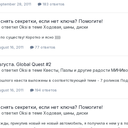
eptember 28, 2011
183 ответов
 снять секретки, если нет ключа? Помогите!
c ответил
Oksi
в теме
Ходовая, шины, диски
по существу! Коротко и ясно )))))
gust 16, 2011
77 ответов
вгуста. Global Quest #2
c ответил
Oksi
в теме
Квесты, Пазлы и другие радости МИНИво
ошлого квеста выложены в соответствующей теме - 7 роликов Под
gust 16, 2011
194 ответов
 снять секретки, если нет ключа? Помогите!
c ответил
Oksi
в теме
Ходовая, шины, диски
жды, прикупив новый не новый автомобиль, я получила к нем у в п