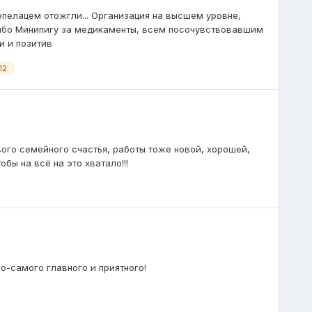
пепелацем отожгли... Организация на высшем уровне,
сибо Минипигу за медикаменты, всем посочувствовавшим
и и позитив
12
вого семейного счастья, работы тоже новой, хорошей,
бы на всё на это хватало!!!
го-самого главного и приятного!