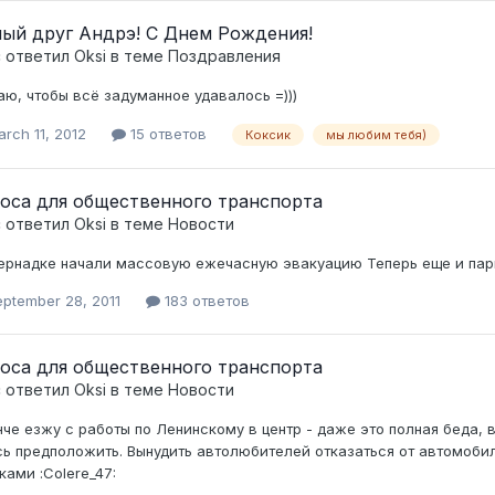
ый друг Андрэ! С Днем Рождения!
c ответил
Oksi
в теме
Поздравления
ю, чтобы всё задуманное удавалось =)))
rch 11, 2012
15 ответов
Коксик
мы любим тебя)
оса для общественного транспорта
c ответил
Oksi
в теме
Новости
ернадке начали массовую ежечасную эвакуацию Теперь еще и парк
eptember 28, 2011
183 ответов
оса для общественного транспорта
c ответил
Oksi
в теме
Новости
нче езжу с работы по Ленинскому в центр - даже это полная беда, 
ь предположить. Вынудить автолюбителей отказаться от автомоби
ками :Colere_47: