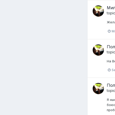
Мил
topi
Жела
Ma
Пол
topi
На В
S
Пол
topi
Я ны
боюс
проб