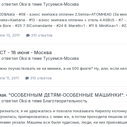
c ответил
Oksi
в теме
Тусуемся-Москва
eDD&Nata - #08 - взнос экипажа оплачен 2.Semia+ATOMHEAD (За мно
neke+Kaetana - #13 - взнос экипажа оплачен + отель 4.ASBUS - #7 -
 Bore - #25 7. ElComandante - #24 8. Maretti+1 - #11 9. MiniKisa+1 - #
ne 13, 2011
310 ответов
СТ - 18 июня - Москва
c ответил
Oksi
в теме
Тусуемся-Москва
жно поучаствовать не на минике, а на 500 фиате? Ну, или, если не
ne 11, 2011
310 ответов
мая. "ОСОБЕННЫМ ДЕТЯМ-ОСОБЕННЫЕ МАШИНКИ". ча
c ответил
Oksi
в теме
Благотворительность
признаться, я не удержалась и поехала показывать Кириллу колон
троилась; припарковалась с ними же, а потом приходила пешком о
нами уехали. Машины все были чудесные, люди, на них приехавшие, 