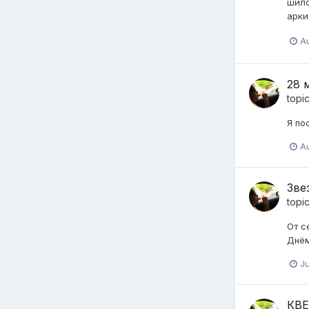
шило
арки
Au
28 
topi
Я по
Au
Зве
topi
От с
Днём
Ju
КВЕ