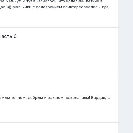
а 5 минут. И тут выяснилось, что колёсики летние в
л )))) Мальчики с подозрением поинтересовались, где...
сть 6.
самым теплым, добрым и важным пожеланиям! Вардан, с