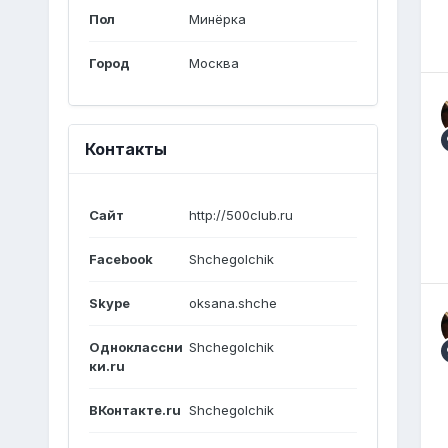
Пол
Минёрка
Город
Москва
Контакты
Сайт
http://500club.ru
Facebook
Shchegolchik
Skype
oksana.shche
Одноклассни
Shchegolchik
ки.ru
ВКонтакте.ru
Shchegolchik