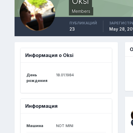
Oksi
Members
ПУБЛИКАЦИЙ
ЗАРЕГИСТР
23
May 28, 20
O
Информация о Oksi
День
18.01.1984
рождения
Информация
Машина
NOT MINI