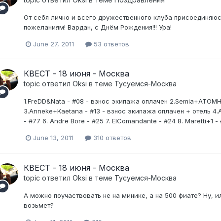
От себя лично и всего дружественного клуба присоединяю
пожеланиям! Вардан, с Днём Рождения!!! Ура!
June 27, 2011
53 ответов
КВЕСТ - 18 июня - Москва
topic ответил
Oksi
в теме
Тусуемся-Москва
1.FreDD&Nata - #08 - взнос экипажа оплачен 2.Semia+ATOMH
3.Anneke+Kaetana - #13 - взнос экипажа оплачен + отель 4.
- #77 6. Andre Bore - #25 7. ElComandante - #24 8. Maretti+1 - #
June 13, 2011
310 ответов
КВЕСТ - 18 июня - Москва
topic ответил
Oksi
в теме
Тусуемся-Москва
А можно поучаствовать не на минике, а на 500 фиате? Ну, и
возьмет?