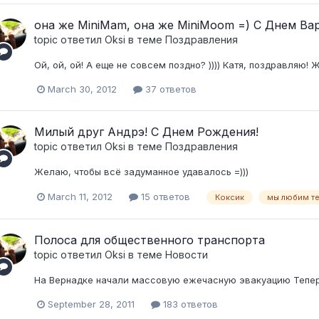
она же MiniMam, она же MiniMoom =) С Днем Вар
topic ответил
Oksi
в теме
Поздравления
Ой, ой, ой! А еще не совсем поздно? )))) Катя, поздравляю!
March 30, 2012
37 ответов
Милый друг Андрэ! С Днем Рождения!
topic ответил
Oksi
в теме
Поздравления
Желаю, чтобы всё задуманное удавалось =)))
March 11, 2012
15 ответов
Коксик
мы любим те
Полоса для общественного транспорта
topic ответил
Oksi
в теме
Новости
На Вернадке начали массовую ежечасную эвакуацию Теперь
September 28, 2011
183 ответов