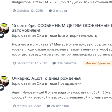
Bridgestone Blizzak LM-25 205/55R17 Диски: R17 Кантримен R6
October 12, 2016
3 ответа
15 сентября. ОСОБЕННЫМ ДЕТЯМ ОСОБЕННЫЕ М
автомобилей!
topic ответил
Oksi
в теме
Благотворительность
Ну, а что я могу сказать? Мне всё очень понравилось, хотя
уровне, люди самые приветливые, замечательная атмосфер
посочувствовавшим за участие, организаторам за оргиниз
September 17, 2012
334 ответов
Москва Лужники
Очкарик. Ашот, с днем рожденья!
topic ответил
Oksi
в теме
Поздравления
Ашот, Человечище! Я очень рада знакомству с тобой! =) Же
хорошей, интересной и высокооплачиваемой и очень важного,
March 30, 2012
26 ответов