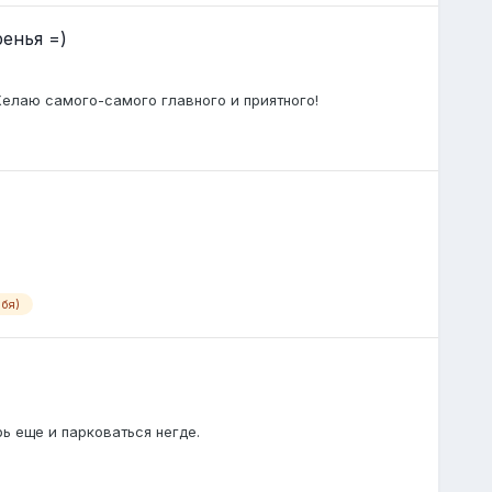
енья =)
 Желаю самого-самого главного и приятного!
бя)
 еще и парковаться негде.