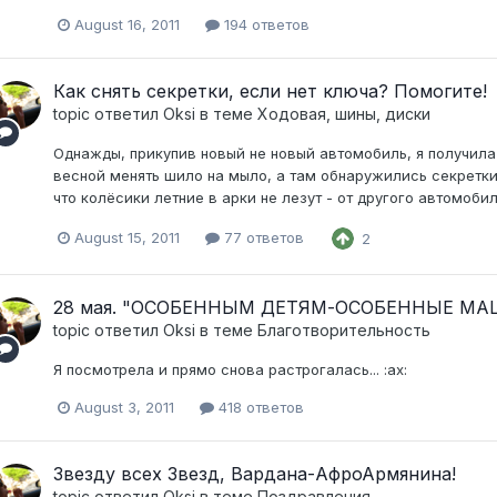
August 16, 2011
194 ответов
Как снять секретки, если нет ключа? Помогите!
topic ответил
Oksi
в теме
Ходовая, шины, диски
Однажды, прикупив новый не новый автомобиль, я получила 
весной менять шило на мыло, а там обнаружились секретки. 
что колёсики летние в арки не лезут - от другого автомобил
August 15, 2011
77 ответов
2
28 мая. "ОСОБЕННЫМ ДЕТЯМ-ОСОБЕННЫЕ МАШИ
topic ответил
Oksi
в теме
Благотворительность
Я посмотрела и прямо снова растрогалась... :ax:
August 3, 2011
418 ответов
Звезду всех Звезд, Вардана-АфроАрмянина!
topic ответил
Oksi
в теме
Поздравления