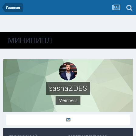
Главная
МИНИПИПЛ
sashaZDES
Members