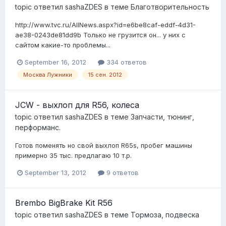
topic ответил
sashaZDES
в теме
Благотворительность
http://www.tvc.ru/AllNews.aspx?id=e6be8caf-eddf-4d31-
ae38-0243de81dd9b Только не грузится он... у них с
сайтом какие-то проблемы...
September 16, 2012
334 ответов
Москва Лужники
15 сен. 2012
JCW - выхлоп для R56, колеса
topic ответил
sashaZDES
в теме
Запчасти, тюнинг,
перформанс.
Готов поменять но свой выхлоп R65s, пробег машины
примерно 35 тыс. предлагаю 10 т.р.
September 13, 2012
9 ответов
Brembo BigBrake Kit R56
topic ответил
sashaZDES
в теме
Тормоза, подвеска