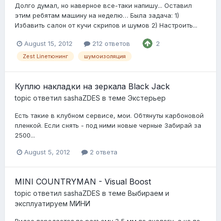
Долго думал, но наверное все-таки напишу... Оставил
этим ребятам машину на неделю… Была задача: 1)
Избавить салон от кучи скрипов и шумов 2) Настроить...
August 15, 2012
212 ответов
2
Zest Lineтюнинг
шумоизоляция
Куплю накладки на зеркала Black Jack
topic ответил
sashaZDES
в теме
Экстерьер
Есть такие в клубном сервисе, мои. Обтянуты карбоновой
пленкой. Если снять - под ними новые черные Забирай за
2500...
August 5, 2012
2 ответа
MINI COUNTRYMAN - Visual Boost
topic ответил
sashaZDES
в теме
Выбираем и
эксплуатируем МИНИ
Видео передается по разъему 3,5 мм по аналогу, а не по