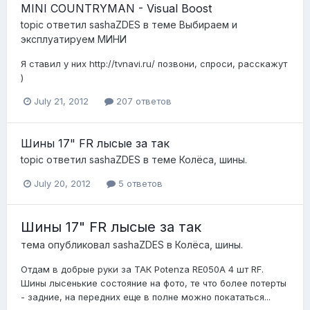
MINI COUNTRYMAN - Visual Boost
topic ответил
sashaZDES
в теме
Выбираем и
эксплуатируем МИНИ
Я ставил у них http://tvnavi.ru/ позвони, спроси, расскажут
)
July 21, 2012
207 ответов
Шины 17" FR лысые за так
topic ответил
sashaZDES
в теме
Колёса, шины.
July 20, 2012
5 ответов
Шины 17" FR лысые за так
тема опубликовал
sashaZDES
в
Колёса, шины.
Отдам в добрые руки за ТАК Potenza RE050A 4 шт RF.
Шины лысенькие состояние на фото, те что более потерты
- задние, на передних еще в полне можно покататься...