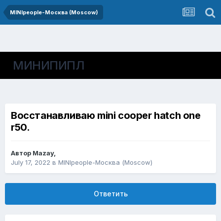
MINIpeople-Москва (Moscow)
МИНИПИПЛ
Восстанавливаю mini cooper hatch one
r50.
Автор
Mazay
,
July 17, 2022
в
MINIpeople-Москва (Moscow)
Ответить