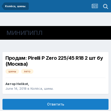
Колёса, шины.
МИНИПИПЛ
Продам: Pirelli P Zero 225/45 R18 2 шт бу
(Москва)
шины
лето
Автор
Helikot
,
June 14, 2018
в
Колёса, шины.
Ответить