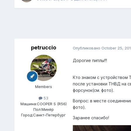
petruccio
Опубликовано
October 25, 201
Дорогие пиплы!!!
Кто знаком с устройством 
после установки ТНВД на с
Members
форсунок(см. фото).
53
Вопрос: в месте соединени
Машина:
COOPER S (R56)
фото).
Пол:
Минёр
Город:
Санкт-Петербург
Заранее спасибо!