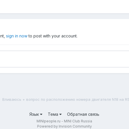
unt,
sign in now
to post with your account.
Вливаюсь + вопрос по расположению номера двигателя N18 на R
Язык
Тема
Обратная связь
MINIpeople.ru - MINI Club Russia
Powered by Invision Community