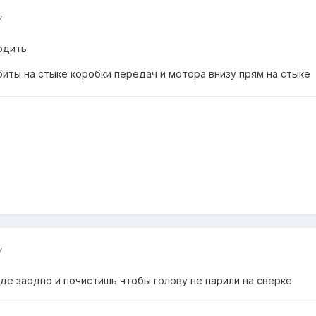
7
ходить
иты на стыке коробки передач и мотора внизу прям на стыке
7
де заодно и почистишь чтобы голову не парили на сверке