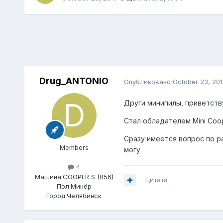
Drug_ANTONIO
Опубликовано
October 23, 201
Други минипилы, приветств
Стал обладателем Mini Coop
Сразу имеется вопрос по р
Members
могу.
4
Машина:
COOPER S (R56)
Цитата
Пол:
Минёр
Город:
Челябинск