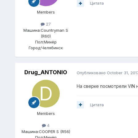
Цитата
Members
27
Машина:
Countryman S
(R60)
Пол:
Минёр
Город:
Челябинск
Drug_ANTONIO
Опубликовано
October 31, 201
На сверке посмотрели VIN н
Цитата
Members
4
Машина:
COOPER S (R56)
Пол:
Минёр