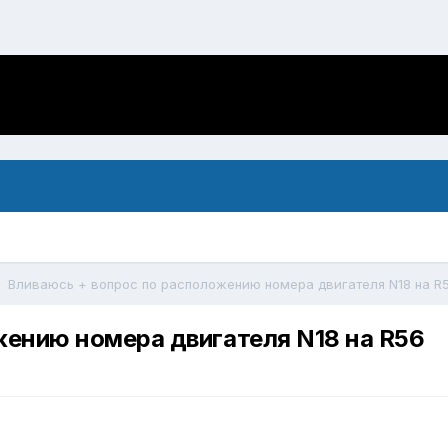
Вливаюсь + вопрос по расположению номера двигателя N18 на R
жению номера двигателя N18 на R56