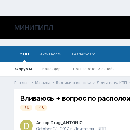
МИНИПИПЛ
Сайт
Активность
Leaderboard
Форумы
Календарь
Пользователи онлайн
Главная
Машина
Болтики и винтики
Двигатель, КПП
Вливаюсь + вопрос по располо
r56
n18
Автор
Drug_ANTONIO
,
October 23, 2017
в
Двигатель, КПП