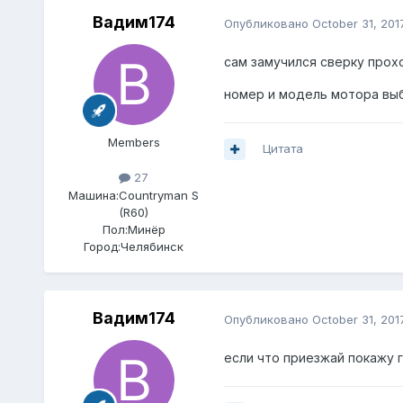
Вадим174
Опубликовано
October 31, 201
сам замучился сверку про
номер и модель мотора выб
Members
Цитата
27
Машина:
Countryman S
(R60)
Пол:
Минёр
Город:
Челябинск
Вадим174
Опубликовано
October 31, 201
если что приезжай покажу г