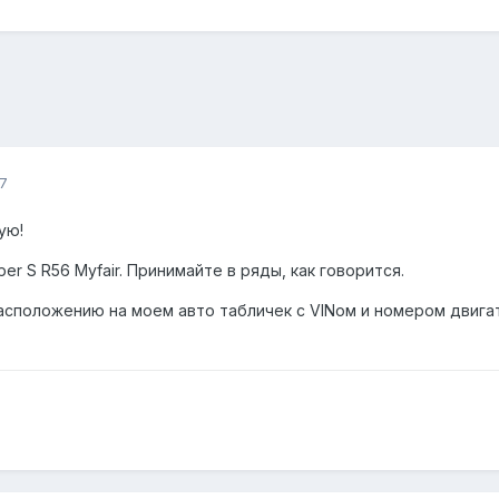
7
ую!
er S R56 Myfair. Принимайте в ряды, как говорится.
асположению на моем авто табличек с VINом и номером двигат