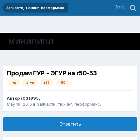
Запчасти, тюнинг, перформанс.
МИНИПИПЛ
Продам ГУР - ЭГУР на r50-53
гур
эгур
r53
r50
Автор
r031995
,
May 19, 2016
в
Запчасти, тюнинг, перформанс.
Ответить