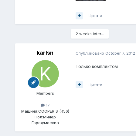
Цитата
2 weeks later...
karlsn
Опубликовано
October 7, 2012
Только комплектом
Цитата
Members
17
Машина:
COOPER S (R56)
Пол:
Минёр
Город:
москва