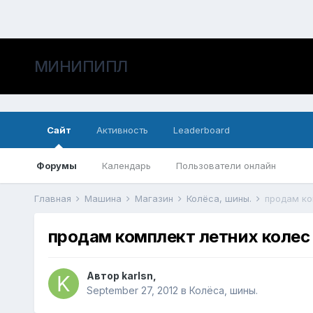
МИНИПИПЛ
Сайт
Активность
Leaderboard
Форумы
Календарь
Пользователи онлайн
Главная
Машина
Магазин
Колёса, шины.
продам ко
продам комплект летних колес
Автор
karlsn
,
September 27, 2012
в
Колёса, шины.