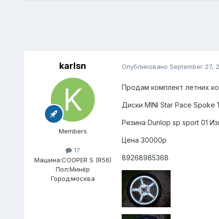
karlsn
Опубликовано
September 27, 
Продам комплект летних ко
Диски MINI Star Pace Spoke
Резина Dunlop sp sport 01 
Members
Цена 30000р
17
89268985368
Машина:
COOPER S (R56)
Пол:
Минёр
Город:
москва