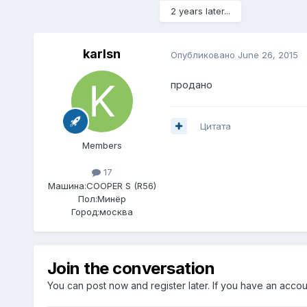
2 years later...
karlsn
Опубликовано
June 26, 2015
продано
Цитата
Members
17
Машина:
COOPER S (R56)
Пол:
Минёр
Город:
москва
Join the conversation
You can post now and register later. If you have an acco