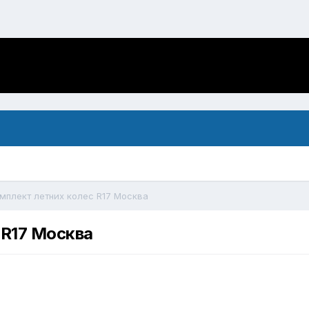
мплект летних колес R17 Москва
 R17 Москва