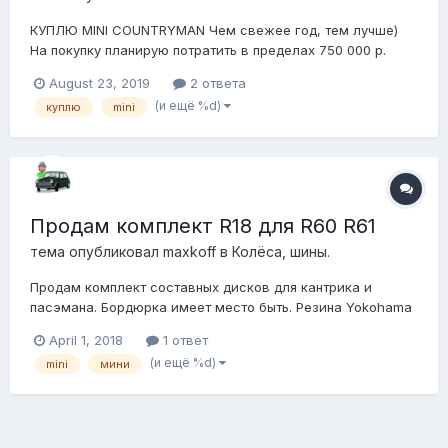
КУПЛЮ MINI COUNTRYMAN Чем свежее год, тем лучше)
На покупку планирую потратить в пределах 750 000 р.
August 23, 2019
2 ответа
(и ещё %d)
куплю
mini
Продам комплект R18 для R60 R61
тема опубликовал
maxkoff
в
Колёса, шины.
Продам комплект составных дисков для кантрика и
пасэмана. Бордюрка имеет место быть. Резина Yokohama
advan spo 225/45 на резине откатал 1,5 сезона. цена
April 1, 2018
1 ответ
комплекта 30000 +7 921 Ч15 22 04
(и ещё %d)
mini
мини