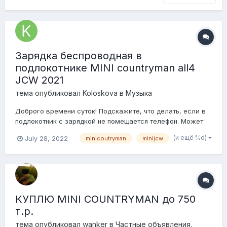
Зарядка беспроводная в
подлокотнике MINI countryman all4
JCW 2021
тема опубликовал
Koloskova
в
Музыка
Доброго времени суток! Подскажите, что делать, если в
подлокотник с зарядкой не помещается телефон. Может
можно убрать эту штуку, которая держит телефон? Очень
(и ещё %d)
July 28, 2022
minicoutryman
minijcw
хочется пользоваться зарядкой(
КУПЛЮ MINI COUNTRYMAN до 750
т.р.
тема опубликовал
wanker
в
Частные объявления.