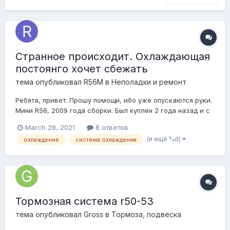
Странное происходит. Охлаждающая
постоянго хочет сбежать
тема опубликовал
R56M
в
Неполадки и ремонт
Ребята, привет. Прошу помощи, ибо уже опускаются руки.
Мини R56, 2009 года сборки. Был куплен 2 года назад и с
момента покупки наблюдались проблемы в работе
March 28, 2021
8 ответов
охлаждающей системы (машина теряла жидкость). Сразу
(и ещё %d)
охлаждение
система охлаждения
после покупки были заменены термостат, пумпа,
патрубок, который выходит со сторон...
Тормозная система r50-53
тема опубликовал
Gross
в
Тормоза, подвеска