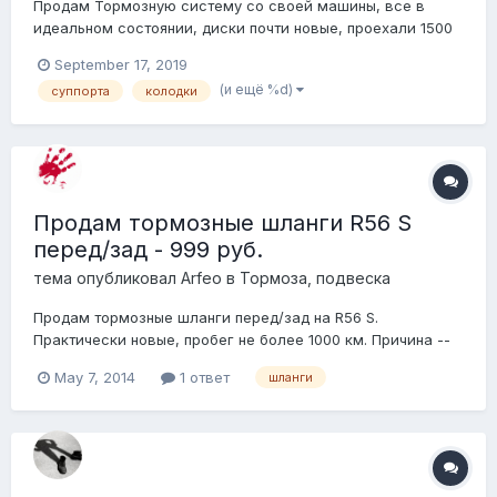
Продам Тормозную систему со своей машины, все в
идеальном состоянии, диски почти новые, проехали 1500
км. суппорта в идеале, колодки тоже. цена 5000 за все
September 17, 2019
отправлю транспортной, упакую как надо. 8-963-312-
(и ещё %d)
суппорта
колодки
о-666
Продам тормозные шланги R56 S
перед/зад - 999 руб.
тема опубликовал
Arfeo
в
Тормоза, подвеска
Продам тормозные шланги перед/зад на R56 S.
Практически новые, пробег не более 1000 км. Причина --
купил машину и поставил армированные шланги.
May 7, 2014
1 ответ
шланги