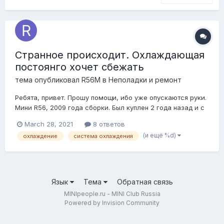
Странное происходит. Охлаждающая
постоянго хочет сбежать
тема опубликовал
R56M
в
Неполадки и ремонт
Ребята, привет. Прошу помощи, ибо уже опускаются руки.
Мини R56, 2009 года сборки. Был куплен 2 года назад и с
момента покупки наблюдались проблемы в работе
March 28, 2021
8 ответов
охлаждающей системы (машина теряла жидкость). Сразу
(и ещё %d)
охлаждение
система охлаждения
после покупки были заменены термостат, пумпа,
патрубок, который выходит со сторон...
Язык
Тема
Обратная связь
MINIpeople.ru - MINI Club Russia
Powered by Invision Community