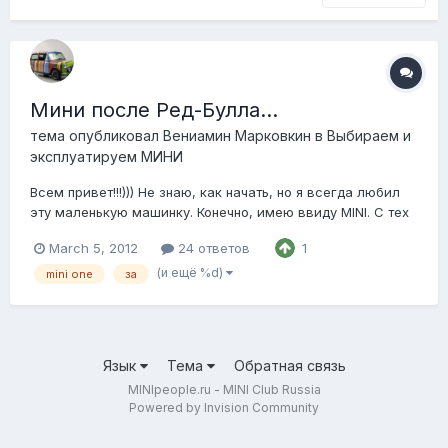
Мини после Ред-Булла...
тема опубликовал
Вениамин Марковкин
в
Выбираем и
эксплуатируем МИНИ
Всем привет!!!))) Не знаю, как начать, но я всегда любил
эту маленькую машинку. Конечно, имею ввиду MINI. С тех
пор как в детстве гонял на сони ПС "Итальянскую работу"
March 5, 2012
24 ответов
1
(по мотивам фильма игра), эта машинка успела мне
полюбиться. Прошли годы, сони успело замениться
(и ещё %d)
mini one
за
компьютером, вконтактом и универс...
Язык
Тема
Обратная связь
MINIpeople.ru - MINI Club Russia
Powered by Invision Community