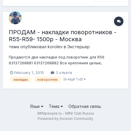
ПРОДАМ - накладки поворотников -
R55-R59- 1500р - Москва
тема опубликовал
korolev
в
Экстерьер
Продаются две накладки под поворотник для R56
63137268881 63137268882 Все крепления целые,
состояние отличное. Цена-2000 рублей Вопросы по
February 1, 2015
3 ответа
телефону(892625725двадцать пять) или в личку Илья
(и ещё %d)
накладка
поворотник
Язык
Тема
Обратная связь
MINIpeople.ru - MINI Club Russia
Powered by Invision Community