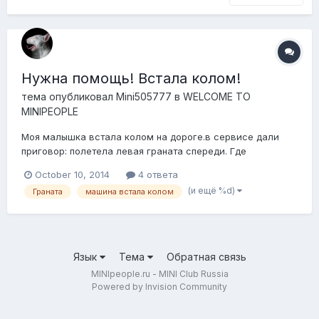
Нужна помощь! Встала колом!
тема опубликовал
Mini505777
в
WELCOME TO
MINIPEOPLE
Моя малышка встала колом на дороге.в сервисе дали
приговор: полетела левая граната спереди. Где
смотрела,везде граната в сборе со шрузом идет и стоит
October 10, 2014
4 ответа
страшных денег. Может здесь кто подскажет, где эту
(и ещё %d)
Граната
машина встала колом
гранату взять можно отдельно? 1,6 120 акпп 2008 года
Язык
Тема
Обратная связь
MINIpeople.ru - MINI Club Russia
Powered by Invision Community