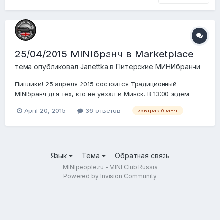
25/04/2015 MINIбранч в Marketplace
тема опубликовал
Janettka
в
Питерские МИНИбранчи
Пиплики! 25 апреля 2015 состоится Традиционный
MINIбранч для тех, кто не уехал в Минск. В 13:00 ждем
всех в Marketplace на пл. Конституции, д. 3. Есть
April 20, 2015
36 ответов
завтрак бранч
предложение после бранча прокатиться до Кроншдадта,
там погулять, позагадывать желания, посмотреть
необычные арт-объекты, а потом поехать в сторон...
Язык
Тема
Обратная связь
MINIpeople.ru - MINI Club Russia
Powered by Invision Community