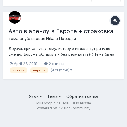
Авто в аренду в Европе + страховка
тема опубликовал
Nika
в
Поездки
Друзья, привет! Ищу тему, которую видела тут раньше,
уже полфорума облазила - без результата((( Тема была
про прокатные конторы за рубежом, и там же мелькала
April 27, 2018
2 ответа
ссылка на сайт, на котором можно оформить
(и ещё %d)
аренда
европа
международную страховку на прокатный автомобиль -
любой, без привязки к конкретной прокатной ко...
Язык
Тема
Обратная связь
MINIpeople.ru - MINI Club Russia
Powered by Invision Community