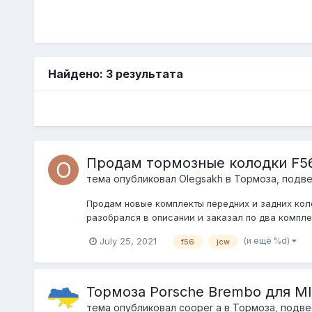
Найдено: 3 результата
Продам тормозные колодки F56
тема опубликовал
Olegsakh
в
Тормоза, подве
Продам новые комплекты передних и задних коло
разобрался в описании и заказал по два компле
(и ещё %d)
July 25, 2021
f56
jcw
Тормоза Porsche Brembo для M
тема опубликовал
cooper a
в
Тормоза, подве