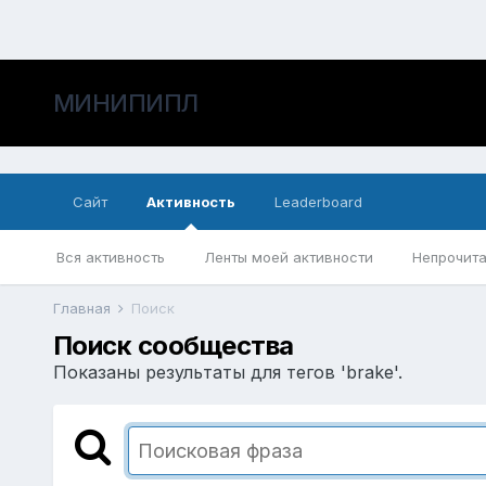
МИНИПИПЛ
Сайт
Активность
Leaderboard
Вся активность
Ленты моей активности
Непрочита
Главная
Поиск
Поиск сообщества
Показаны результаты для тегов 'brake'.