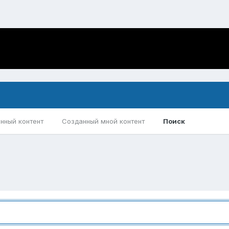
нный контент
Созданный мной контент
Поиск