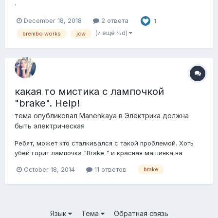
.
December 18, 2018
2 ответа
1
(и ещё %d)
brembo works
jcw
какая то мистика с лампочкой
"brake". Help!
тема опубликовал
Manenkaya
в
Электрика должна
быть электрическая
Ребят, может кто сталкивался с такой проблемой. Хоть
убей горит лампочка "Brake " и красная машинка на
подъемнике. Колодки почти новые и 10 % износа нет,
October 18, 2014
11 ответов
brake
датчики проверили, один заменили даже. тормозная
жидкость в норме. Ошибка с помощью компа не
сбрасывается никак. В чем дело?..
Язык
Тема
Обратная связь