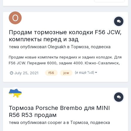
Продам тормозные колодки F56 JCW,
комплекты перед и зад
тема опубликовал
Olegsakh
в
Тормоза, подвеска
Продам новые комплекты передних и задних колодок. Для
F56 JCW. Передние 6000, задние 4000. Южно-Сахалинск,
отправлю ТК куда угодно. продаю по причине, не
(и ещё %d)
July 25, 2021
f56
jcw
разобрался в описании и заказал по два комплекта.
89147558728 Олег
Тормоза Porsche Brembo для MINI
R56 R53 продам
тема опубликовал
cooper a
в
Тормоза, подвеска