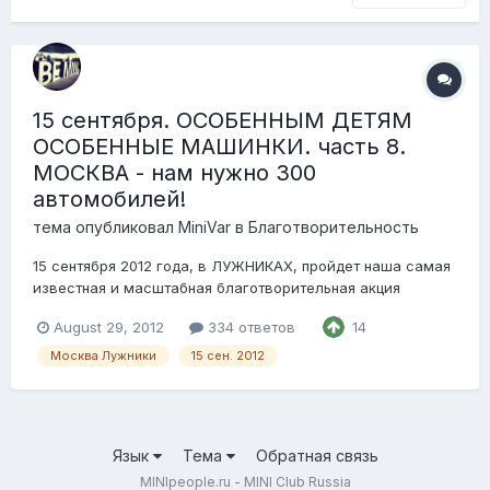
15 сентября. ОСОБЕННЫМ ДЕТЯМ
ОСОБЕННЫЕ МАШИНКИ. часть 8.
МОСКВА - нам нужно 300
автомобилей!
тема опубликовал
MiniVar
в
Благотворительность
15 сентября 2012 года, в ЛУЖНИКАХ, пройдет наша самая
известная и масштабная благотворительная акция
ОСОБЕННЫМ ДЕТЯМ ОСОБЕННЫЕ МАШИНКИ. часть 8. Нам
August 29, 2012
334 ответов
14
нужно в этот раз собрать порядка 300 автомобилей в
основном MINI, но также при участии FIAT 500, PT CRUISER
Москва Лужники
15 сен. 2012
и VW new BEETLE. Детали: Более подробно...
Язык
Тема
Обратная связь
MINIpeople.ru - MINI Club Russia