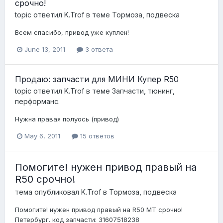
срочно!
topic ответил
K.Trof
в теме
Тормоза, подвеска
Всем спасибо, привод уже куплен!
June 13, 2011
3 ответа
Продаю: запчасти для МИНИ Купер R50
topic ответил
K.Trof
в теме
Запчасти, тюнинг,
перформанс.
Нужна правая полуось (привод)
May 6, 2011
15 ответов
Помогите! нужен привод правый на
R50 срочно!
тема опубликовал
K.Trof
в
Тормоза, подвеска
Помогите! нужен привод правый на R50 MT срочно!
Петербург. код запчасти: 31607518238