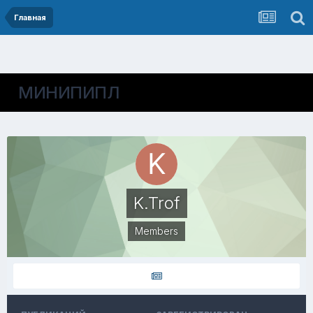
Главная
МИНИПИПЛ
K.Trof
Members