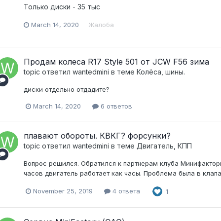
Только диски - 35 тыс
March 14, 2020
Жалоба
Продам колеса R17 Style 501 от JCW F56 зима
topic ответил
wantedmini
в теме
Колёса, шины.
диски отдельно отдадите?
March 14, 2020
6 ответов
плавают обороты. КВКГ? форсунки?
topic ответил
wantedmini
в теме
Двигатель, КПП
Вопрос решился. Обратился к партнерам клуба Минифактори,
часов двигатель работает как часы. Проблема была в клап
November 25, 2019
4 ответа
1