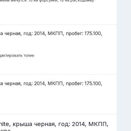
мены мечутся: то на форсунки, то на расходомер
 черная, год: 2014, МКПП, пробег: 175.100,
дактировать топик
 черная, год: 2014, МКПП, пробег: 175.100,
ite, крыша черная, год: 2014, МКПП,
сква