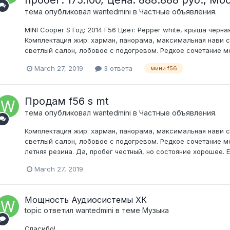
тема опубликовал
wantedmini
в
Частные объявления.
MINI Cooper S Год: 2014 F56 Цвет: Pepper white, крыша черна
Комплектация жир: харман, панорама, максимальная нави с
светлый салон, лобовое с подогревом. Редкое сочетание м
March 27, 2019
3 ответа
мини f56
Продам f56 s mt
тема опубликовал
wantedmini
в
Частные объявления.
Комплектация жир: харман, панорама, максимальная нави с
светлый салон, лобовое с подогревом. Редкое сочетание 
летняя резина. Да, пробег честный, но состояние хорошее. Е
March 27, 2019
Мощность Аудиосистемы ХК
topic ответил
wantedmini
в теме
Музыка
Спасибо!