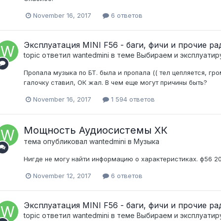
November 16, 2017
6 ответов
Эксплуатация MINI F56 - баги, фичи и прочие р
topic ответил
wantedmini
в теме
Выбираем и эксплуати
Пропала музыка по БТ. была и пропала (( тел цепляется, гро
галочку ставил, ОК жал. В чем еще могут причины быть?
November 16, 2017
1 594 ответов
Мощность Аудиосистемы ХК
тема опубликовал
wantedmini
в
Музыка
Нигде не могу найти информацию о характеристиках. ф56 20
November 12, 2017
6 ответов
Эксплуатация MINI F56 - баги, фичи и прочие р
topic ответил
wantedmini
в теме
Выбираем и эксплуати