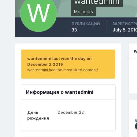
wantedmini
Members
ПУБЛИКАЦИЙ
ЗАРЕГИСТР
33
July 5, 201
w
wantedmini last won the day on
December 2 2019
wantedmini had the most liked content!
Информация о wantedmini
День
December 22
рождения