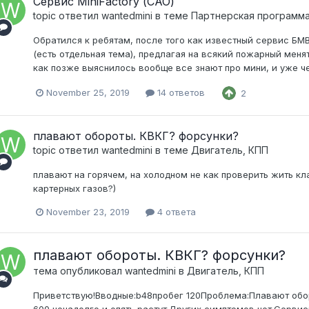
Сервис MiniFactory (САО)
topic ответил
wantedmini
в теме
Партнерская программа
Обратился к ребятам, после того как известный сервис Б
(есть отдельная тема), предлагая на всякий пожарный меня
как позже выяснилось вообще все знают про мини, и уже чер
November 25, 2019
14 ответов
2
плавают обороты. КВКГ? форсунки?
topic ответил
wantedmini
в теме
Двигатель, КПП
плавают на горячем, на холодном не как проверить жить кл
картерных газов?)
November 23, 2019
4 ответа
плавают обороты. КВКГ? форсунки?
тема опубликовал
wantedmini
в
Двигатель, КПП
Приветствую!Вводные:b48пробег 120Проблема:Плавают оборо