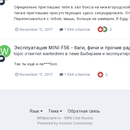
Официально приглашаю тебя в зал бокса на нижегородской, 3
также приглашаю присутствующих здесь секундировать. Отв
Переписываться с тобой, мышь, больше не намерен. Я буду т
November 11, 2017
1 594 ответов
3
Эксплуатация MINI F56 - баги, фичи и прочие р
topic ответил
wantedmini
в теме
Выбираем и эксплуати
Так ты ещё и пи***бол.
November 11, 2017
1 594 ответов
2
Язык
Тема
Обратная связь
MINIpeople.ru - MINI Club Russia
Powered by Invision Community