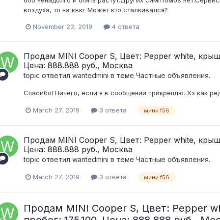
600 ненадолго и опять растут.Других симптомов нет.Сервис
воздуха, то на квкг Может кто сталкивался?
November 23, 2019
4 ответа
Продам MINI Cooper S, Цвет: Pepper white, крыша
Цена: 888.888 руб., Москва
topic ответил
wantedmini
в теме
Частные объявления.
Спасибо! Ничего, если я в сообщении прикреплю. Хз как ре
March 27, 2019
3 ответа
мини f56
Продам MINI Cooper S, Цвет: Pepper white, крыша
Цена: 888.888 руб., Москва
topic ответил
wantedmini
в теме
Частные объявления.
March 27, 2019
3 ответа
мини f56
Продам MINI Cooper S, Цвет: Pepper wh
пробег: 175.100, Цена: 888.888 руб., Мо