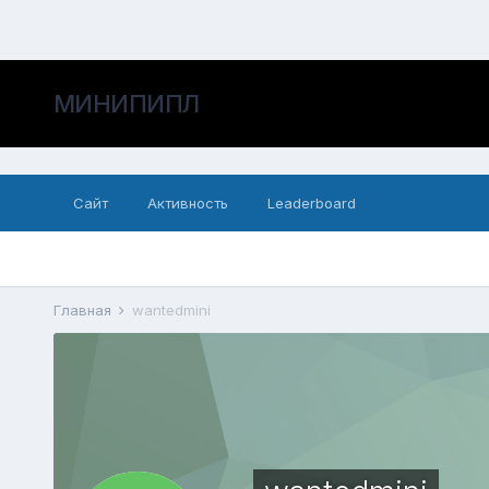
МИНИПИПЛ
Сайт
Активность
Leaderboard
Главная
wantedmini