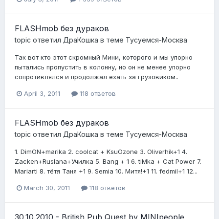
FLASHmob без дураков
topic ответил
ДраКошка
в теме
Тусуемся-Москва
Так вот кто этот скромный Мини, которого и мы упорно
пытались пропустить в колонну, но он не менее упорно
сопротивлялся и продолжал ехать за грузовиком..
April 3, 2011
118 ответов
FLASHmob без дураков
topic ответил
ДраКошка
в теме
Тусуемся-Москва
1. DimON+marika 2. coolcat + KsuOzone 3. Oliverhik+1 4.
Zacken+Ruslana+Училка 5. Bang + 1 6. tiMka + Cat Power 7.
Mariarti 8. тётя Таня +1 9. Semia 10. Митя!+1 11. fedmil+1 12...
March 30, 2011
118 ответов
30.10.2010 - British Pub Quest by MINIpeople