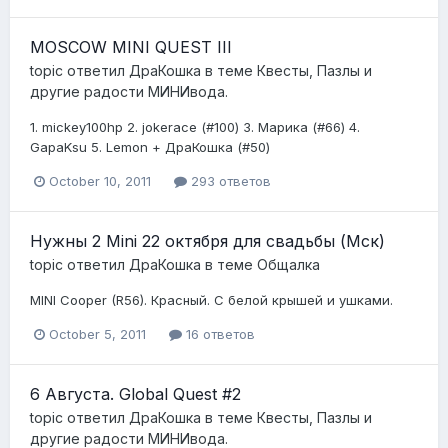
MOSCOW MINI QUEST III
topic ответил
ДраКошка
в теме
Квесты, Пазлы и
другие радости МИНИвода.
1. mickey100hp 2. jokerace (#100) 3. Марика (#66) 4.
GapaKsu 5. Lemon + ДраКошка (#50)
October 10, 2011
293 ответов
Нужны 2 Mini 22 октября для свадьбы (Мск)
topic ответил
ДраКошка
в теме
Общалка
MINI Cooper (R56). Красный. С белой крышей и ушками.
October 5, 2011
16 ответов
6 Августа. Global Quest #2
topic ответил
ДраКошка
в теме
Квесты, Пазлы и
другие радости МИНИвода.