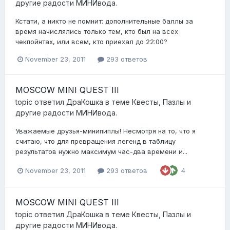
другие радости МИНИвода.
Кстати, а никто не помнит: дополнительные баллы за
время начислялись только тем, кто был на всех
чекпойнтах, или всем, кто приехал до 22:00?
November 23, 2011
293 ответов
MOSCOW MINI QUEST III
topic ответил
ДраКошка
в теме
Квесты, Пазлы и
другие радости МИНИвода.
Уважаемые друзья-минипиплы! Несмотря на то, что я
считаю, что для превращения легенд в таблицу
результатов нужно максимум час-два времени и...
November 23, 2011
293 ответов
4
MOSCOW MINI QUEST III
topic ответил
ДраКошка
в теме
Квесты, Пазлы и
другие радости МИНИвода.