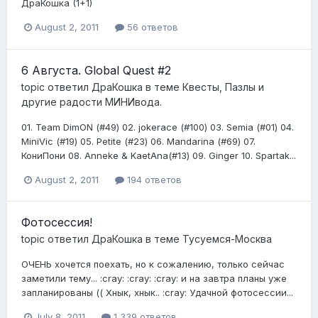
ДраКошка (1+1)
August 2, 2011
56 ответов
6 Августа. Global Quest #2
topic ответил
ДраКошка
в теме
Квесты, Пазлы и
другие радости МИНИвода.
01. Team DimON (#49) 02. jokerace (#100) 03. Semia (#01) 04.
MiniVic (#19) 05. Petite (#23) 06. Mandarina (#69) 07.
КониПони 08. Anneke & KaetAna(#13) 09. Ginger 10. Spartak...
August 2, 2011
194 ответов
Фотосессия!
topic ответил
ДраКошка
в теме
Тусуемся-Москва
ОЧЕНЬ хочется поехать, но к сожалению, только сейчас
заметили тему... :cray: :cray: :cray: и на завтра планы уже
запланированы (( Хнык, хнык.. :cray: Удачной фотосессии...
July 8, 2011
1 339 ответов