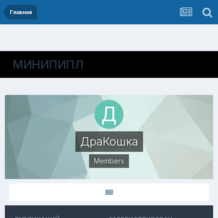
Главная
МИНИПИПЛ
ДраКошка
Members