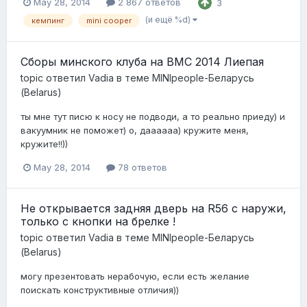
May 28, 2014
2 867 ответов
3
(и ещё %d)
кемпинг
mini cooper
Сборы минского клуба на BMC 2014 Лиепая
topic ответил
Vadia
в теме
MINIpeople-Беларусь
(Belarus)
ты мне тут писю к носу не подводи, а то реально приеду) и
вакуумник не поможет) о, даааааа) кружите меня,
кружите!!))
May 28, 2014
78 ответов
Не открывается задняя дверь на R56 с наружи,
только с кнопки на брелке !
topic ответил
Vadia
в теме
MINIpeople-Беларусь
(Belarus)
могу презентовать нерабочую, если есть желание
поискать конструктивные отличия))