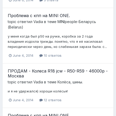
Проблема с кпп на MINI ONE.
topic ответил
Vadia
в теме
MINIpeople-Беларусь
(Belarus)
у меня когда был р50 на ручке, коробка за 2 года
владения издохла трижды. понятно, что я её насиловал
периодически через день, но слабенькая зараза была. с...
June 4, 2014
10 ответов
ПРОДАМ - Колеса R18 jcw - R50-R59 - 46000р -
Москва
topic ответил
Vadia
в теме
Колёса, шины.
и я не удержался) хороши колёсья!
June 4, 2014
12 ответов
Проблема с кпп на MINI ONE.