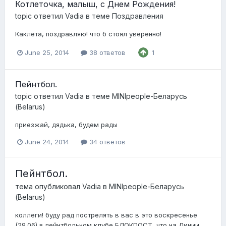
Котлеточка, малыш, с Днем Рождения!
topic ответил
Vadia
в теме
Поздравления
Каклета, поздравляю! что б стоял уверенно!
June 25, 2014
38 ответов
1
Пейнтбол.
topic ответил
Vadia
в теме
MINIpeople-Беларусь
(Belarus)
приезжай, дядька, будем рады
June 24, 2014
34 ответов
Пейнтбол.
тема опубликовал
Vadia
в
MINIpeople-Беларусь
(Belarus)
коллеги! буду рад пострелять в вас в это воскресенье
(29.06) в пейнтбольном клубе БЛОКПОСТ, что на Линии