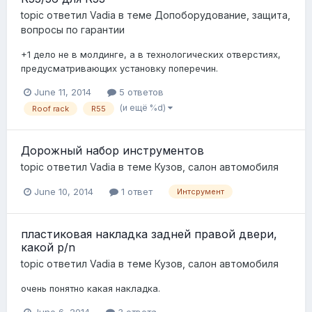
topic ответил
Vadia
в теме
Допоборудование, защита,
вопросы по гарантии
+1 дело не в молдинге, а в технологических отверстиях,
предусматривающих установку поперечин.
June 11, 2014
5 ответов
(и ещё %d)
Roof rack
R55
Дорожный набор инструментов
topic ответил
Vadia
в теме
Кузов, салон автомобиля
June 10, 2014
1 ответ
Интсрумент
пластиковая накладка задней правой двери,
какой p/n
topic ответил
Vadia
в теме
Кузов, салон автомобиля
очень понятно какая накладка.
June 6, 2014
3 ответа