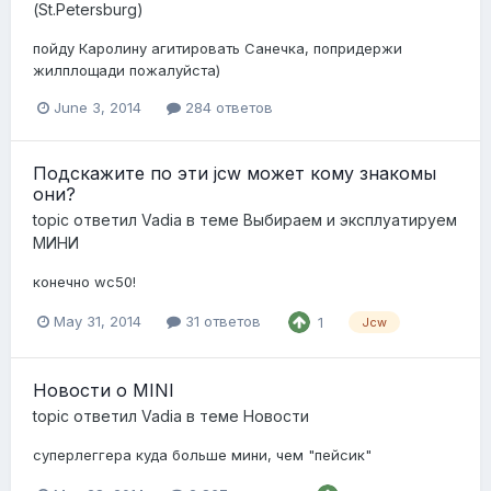
(St.Petersburg)
пойду Каролину агитировать Санечка, попридержи
жилплощади пожалуйста)
June 3, 2014
284 ответов
Подскажите по эти jcw может кому знакомы
они?
topic ответил
Vadia
в теме
Выбираем и эксплуатируем
МИНИ
конечно wc50!
May 31, 2014
31 ответов
1
Jcw
Новости о MINI
topic ответил
Vadia
в теме
Новости
суперлеггера куда больше мини, чем "пейсик"