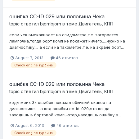
ошибка CC-ID 029 или половина Чека
topic ответил
bjornbjorn
в теме
Двигатель, КПП
если чек выскакивает на спидометре,т.е. загорается
лампочка,тогда борт комп не покажет ничего.....нужно на
диагностику.... а если на тахометре,т.е. на экране борт...
August 7, 2013
46 ответов
Check engine турбина
ошибка CC-ID 029 или половина Чека
topic ответил
bjornbjorn
в теме
Двигатель, КПП
коды моих 3х ошибок показал обычный сканер на
диагностике......а код ошибки cc-id-029,это когда
заходишь в бортовой компьютер,находишь ошибку,в...
August 6, 2013
46 ответов
Check engine турбина