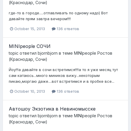
(Краснодар, Сочи)
где-то в городе.....отлавливать по одному надо) Вот
давайте прям завтра вечером!!!!
October 15, 2013
136 ответов
MINIpeople СОЧИ
topic ответил
bjornbjorn
в теме
MINIpeople Ростов
(Краснодар, Сочи)
Йоу!!!а давайте в сочи встретимся!!!!а то я уже месяц тут
сам катаюсь...много миников вижу...некоторым
пикаю,моргаю даже....вот встретимся и в пробке все...
October 10, 2013
136 ответов
Автошоу Экзотика в Невиномысске
topic ответил
bjornbjorn
в теме
MINIpeople Ростов
(Краснодар, Сочи)