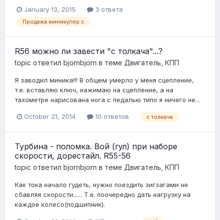
January 13, 2015
3 ответа
Продажа миникупер с
R56 можно ли завести "с толкача"...?
topic ответил
bjornbjorn
в теме
Двигатель, КПП
Я заводил миника!!! В общем умерло у меня сцепление,
т.е. вставляю ключ, нажимаю на сцепление, а на
тахометре нарисована нога с педалью типо я ничего не...
October 21, 2014
10 ответов
с толкача
Турбина - поломка. Вой (гул) при наборе
скорости, дорестайл. R55-56
topic ответил
bjornbjorn
в теме
Двигатель, КПП
Как тока начало гудеть, нужно поездить зигзагами не
сбавляя скорости...... Т.е. поочередно дать нагрузку на
каждое колесо(подшипник).