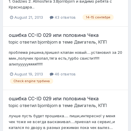
1. Gadzies 2. Atmosfera 3.Bjornbjorn и видимо ребята с
Краснодара...
August 21, 2013
43 ответов
14-15 сентября
ошибка CC-ID 029 или половина Чека
topic ответил
bjornbjorn
в теме
Двигатель, КПП
проблема решена,пришел клапан новый.....установил за 20
мин.,получек пропал,тяга есть,турбо свистит!!!!!
алилуууууяяяя!!!!!!!
August 19, 2013
46 ответов
Check engine турбина
ошибка CC-ID 029 или половина Чека
topic ответил
bjornbjorn
в теме
Двигатель, КПП
лучше пусть будет прошивка..... пиши,интересно! у меня
чек тоже не всегда выскакивал.....приехал на сервис,и
катался по двору в разных режимах пока чек вылез....