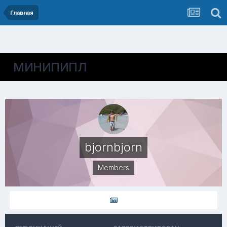
Главная
МИНИПИПЛ
bjornbjorn
Members