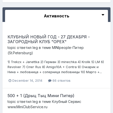
Активность
КЛУБНЫЙ НОВЫЙ ГОД - 27 ДЕКАБРЯ -
ЗАГОРОДНЫЙ КЛУБ "ОРЕХ"
topic ответил
leg
в теме
MINIpeople-Питер
(St.Petersburg)
1) Trekzx + Janettka 2) Герман 3) minechka 4) Krolik 5) LM 6)
Revolver 7) Oлег Rus 8) Amigo10A + Contra 9) Очкарик и
Нина + любовница + соперница любовницы 10) Марго +...
December 14, 2014
66 ответов
500 + 1 (Дрыц Тыц Мини Питер)
topic ответил
leg
в теме
Клубный Сервис
www.MiniClubService.ru