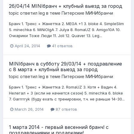
26/04/14 MINIбранч + клубный выезд за город
topic ответил
leg
в теме
Питерские МИНИбранчи
Бранч 1. Трекс + Жанеттка 2. MEGA +1 3. bloke 4. SimpleSlim
5. minechka 6. MiNiOlgA 7. Julya 8. RomaUZ 9. Amigo10A 10.
Очкарики Тоже Люди 11. Joli 12. Quaver 13. Leg...
April 24, 2014
41 ответов
MINIбранч в субботу 29/03/14 + поздравление
с 8 марта + клубный выезд за город
topic ответил
leg
в теме
Питерские МИНИбранчи
Бранч 1. Трекс + Жанеттка 2. RomaUZ 3. Котя + Вадич 4.
Нелегал + 3 (если не начнется сезон) 5. minechka 6. bloke
7. Garrrrryk (буду ехать с тренировки, т.ч. не раньше 14-30...
March 26, 2014
87 ответов
1 марта 2014 - первый весенний бранч! с
поздравлениями и подарками!