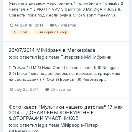
Участие в дневном мероприятии: 1 Толямбина + Толямба 2
Нелегал + ? 3 PIG+1 4 VVV 5 Garrrrryk 6 MiniOlgA 7 Julya 8.
Совесть (пока под ?,если буду в СПб) 9 sonmima+?? 10...
August 18, 2014
87 ответов
ДР Клуб
ный сервис Питер
26/07/2014 MINIбранч в Marketplace
topic ответил
leg
в теме
Питерские МИНИбранчи
1) Trekzx 2) LM 3) Ника One 4) minion + anett N 5) Nelegal +
2 6) bloke (пока под вопросом, но, возможно, прихромаю
на своих двоих ) 7) Ока 8) Борисыч 9) Револьвер...
July 25, 2014
25 ответов
Фото-квест "Мультики нашего детства" 17 мая
2014 г. ДОБАВЛЕНЫ КОНКУРСНЫЕ
ФОТОГРАФИИ УЧАСТНИКОВ
topic ответил
leg
в теме
MINIpeople-Питер
(St.Petersburg)