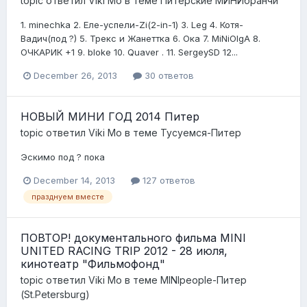
topic ответил
Viki Mo
в теме
Питерские МИНИбранчи
1. minechka 2. Еле-успели-Zi(2-in-1) 3. Leg 4. Котя-
Вадич(под ?) 5. Трекс и Жанеттка 6. Ока 7. MiNiOlgA 8.
ОЧКАРИК +1 9. bloke 10. Quaver . 11. SergeySD 12...
December 26, 2013
30 ответов
НОВЫЙ МИНИ ГОД 2014 Питер
topic ответил
Viki Mo
в теме
Тусуемся-Питер
Эскимо под ? пока
December 14, 2013
127 ответов
празднуем вместе
ПОВТОР! документального фильма MINI
UNITED RACING TRIP 2012 - 28 июля,
кинотеатр "Фильмофонд"
topic ответил
Viki Mo
в теме
MINIpeople-Питер
(St.Petersburg)