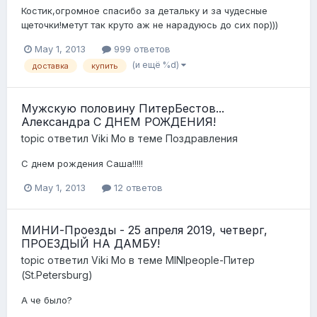
Костик,огромное спасибо за детальку и за чудесные
щеточки!метут так круто аж не нарадуюсь до сих пор)))
May 1, 2013
999 ответов
(и ещё %d)
доставка
купить
Мужскую половину ПитерБестов...
Александра С ДНЕМ РОЖДЕНИЯ!
topic ответил
Viki Mo
в теме
Поздравления
С днем рождения Саша!!!!!
May 1, 2013
12 ответов
МИНИ-Проезды - 25 апреля 2019, четверг,
ПРОЕЗДЫЙ НА ДАМБУ!
topic ответил
Viki Mo
в теме
MINIpeople-Питер
(St.Petersburg)
А че было?